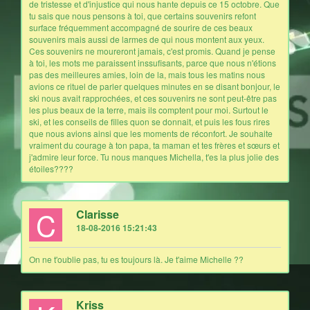
de tristesse et d'injustice qui nous hante depuis ce 15 octobre. Que
tu sais que nous pensons à toi, que certains souvenirs refont
surface fréquemment accompagné de sourire de ces beaux
souvenirs mais aussi de larmes de qui nous montent aux yeux.
Ces souvenirs ne moureront jamais, c'est promis. Quand je pense
à toi, les mots me paraissent inssufisants, parce que nous n'étions
pas des meilleures amies, loin de la, mais tous les matins nous
avions ce rituel de parler quelques minutes en se disant bonjour, le
ski nous avait rapprochées, et ces souvenirs ne sont peut-être pas
les plus beaux de la terre, mais ils comptent pour moi. Surtout le
ski, et les conseils de filles quon se donnait, et puis les fous rires
que nous avions ainsi que les moments de réconfort. Je souhaite
vraiment du courage à ton papa, ta maman et tes frères et sœurs et
j'admire leur force. Tu nous manques Michella, t'es la plus jolie des
étoiles????
C
Clarisse
18-08-2016 15:21:43
On ne t'oublie pas, tu es toujours là. Je t'aime Michelle ??
Kriss