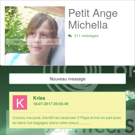
Petit Ange
Michella
511 messages
Nouveau message
K
Kriss
18-07-2017 20:03:49
Coucou ma puce, bientôt les vacances !!! Papa et moi on part avec
toi dans nos bagages (dans notre coeur) ............