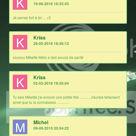
K
19-06-2016 16:32:43
Je pense fort à toi ... <3
K
Kriss
28-05-2016 18:36:12
coucou Mikette Mélo a des soucis de santé
K
Kriss
02-03-2016 19:30:04
Tu sais Mikette j'ai encore une petite fille ........... J'aurais tellement
aimé que tu la connaisses ..............
M
Michel
09-09-2015 20:54:22