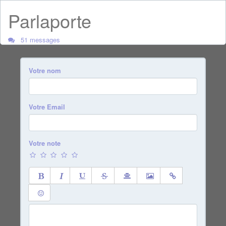
Parlaporte
51 messages
Votre nom
Votre Email
Votre note