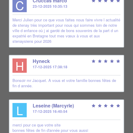
C
Cruccas marco
23-12-2025 10:35:13
Merci Julien pour ce que vous faites nous faire vivre l actualité
de stenay très important pour nous qui sommes loin de notre
ville d enfance où j ai gardé de bons souvenirs de la part d un
expatrié en Bretagne tout mes vœux à vous et aux
stenaysiens pour 2026
H
Hyneck
17-12-2025 17:38:18
Bonsoir mr Jacquet. A vous et votre famille bonnes fêtes de
fin d année.
L
Leseine (Marcyrle)
17-12-2025 16:40:54
merci pour ce que votre site
bonnes fêtes de fin d'année pour vous aussi