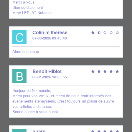
Merci a vous
Bien cordialement
Mme LEPLAT Natacha
C
Colin m therese
07-03-2026 09:43:40
Aime beaucoup
B
Benoît Hiblot
08-01-2026 18:05:55
Bonjour de Normandie,
Merci pour vos vœux, et merci de nous tenir informés des
évènements stenaysiens. C'est toujours un plaisir de suivre
vos articles à distance.
Bonne année à vous aussi.
huard