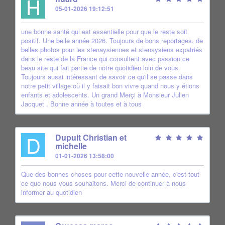
H
05-01-2026 19:12:51
une bonne santé qui est essentielle pour que le reste soit
positif. Une belle année 2026. Toujours de bons reportages, de
belles photos pour les stenaysiennes et stenaysiens expatriés
dans le reste de la France qui consultent avec passion ce
beau site qui fait partie de notre quotidien loin de vous.
Toujours aussi intéressant de savoir ce qu'il se passe dans
notre petit village où il y faisait bon vivre quand nous y étions
enfants et adolescents. Un grand Merçi à Monsieur Julien
Jacquet . Bonne année à toutes et à tous
D
Dupuit Christian et
michelle
01-01-2026 13:58:00
Que des bonnes choses pour cette nouvelle année, c'est tout
ce que nous vous souhaitons. Merci de continuer à nous
informer au quotidien