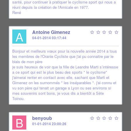
santé, pour continuer à pratiquer le cyclisme sport qui nous a
réuni depuis la création de l'Amicale en 1977.
René
A
Antoine Gimenez
04-01-2014 03:17:44
Bonjour et meilleurs vœux pour la nouvelle année 2014 a tous
les membres de l'Oranie Cycliste que j'ai pu connaitre par le
biais de mon père
je suis heureux de voir que la fille de Leandre Marti s’intéresse
a ce sport qui est le plus beau des sports " le cyclisme"
j'aimerai renter en contact avec elle, sachant que Marti et
Gimenez on les surnommés " les inséparables ". j'ai connu et
vu son père qui tenait un garage a Lyon ou ses environs si
mes souvenirs sont bons, je vous dis a bientôt a Sète
Toinou.
B
benyoub
01-01-2014 23:00:26