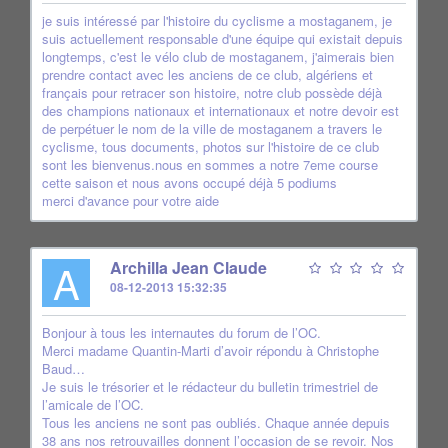
je suis intéressé par l'histoire du cyclisme a mostaganem, je
suis actuellement responsable d'une équipe qui existait depuis
longtemps, c'est le vélo club de mostaganem, j'aimerais bien
prendre contact avec les anciens de ce club, algériens et
français pour retracer son histoire, notre club possède déjà
des champions nationaux et internationaux et notre devoir est
de perpétuer le nom de la ville de mostaganem a travers le
cyclisme, tous documents, photos sur l'histoire de ce club
sont les bienvenus.nous en sommes a notre 7eme course
cette saison et nous avons occupé déjà 5 podiums
merci d'avance pour votre aide
A
Archilla Jean Claude
08-12-2013 15:32:35
Bonjour à tous les internautes du forum de l’OC.
Merci madame Quantin-Marti d’avoir répondu à Christophe
Baud…
Je suis le trésorier et le rédacteur du bulletin trimestriel de
l’amicale de l’OC.
Tous les anciens ne sont pas oubliés. Chaque année depuis
38 ans nos retrouvailles donnent l’occasion de se revoir. Nos