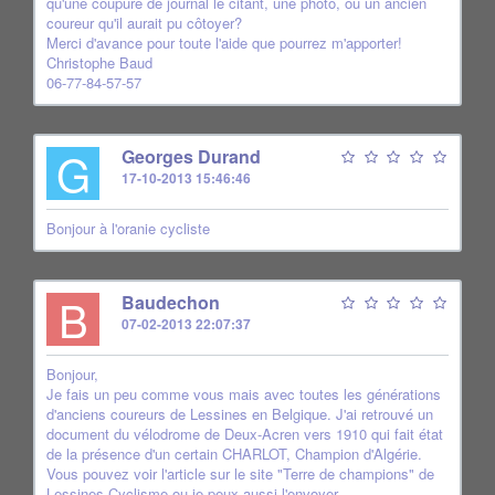
qu'une coupure de journal le citant, une photo, ou un ancien
coureur qu'il aurait pu côtoyer?
Merci d'avance pour toute l'aide que pourrez m'apporter!
Christophe Baud
06-77-84-57-57
G
Georges Durand
17-10-2013 15:46:46
Bonjour à l'oranie cycliste
B
Baudechon
07-02-2013 22:07:37
Bonjour,
Je fais un peu comme vous mais avec toutes les générations
d'anciens coureurs de Lessines en Belgique. J'ai retrouvé un
document du vélodrome de Deux-Acren vers 1910 qui fait état
de la présence d'un certain CHARLOT, Champion d'Algérie.
Vous pouvez voir l'article sur le site "Terre de champions" de
Lessines Cyclisme ou je peux aussi l'envoyer.