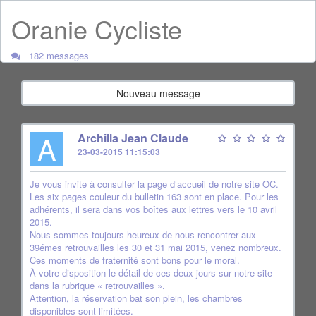
Oranie Cycliste
182 messages
Nouveau message
A
Archilla Jean Claude
23-03-2015 11:15:03
Je vous invite à consulter la page d’accueil de notre site OC.
Les six pages couleur du bulletin 163 sont en place. Pour les
adhérents, il sera dans vos boîtes aux lettres vers le 10 avril
2015.
Nous sommes toujours heureux de nous rencontrer aux
39émes retrouvailles les 30 et 31 mai 2015, venez nombreux.
Ces moments de fraternité sont bons pour le moral.
À votre disposition le détail de ces deux jours sur notre site
dans la rubrique « retrouvailles ».
Attention, la réservation bat son plein, les chambres
disponibles sont limitées.