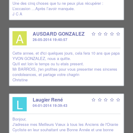
Une des cinq choses que tu ne peux plus récupérer :
L’occasion …Après l’avoir manquée.
J C A
A
AUSDARD GONZALEZ
26-05-2014 19:40:57
Cette annee, et d'ici quelques jours, cela fera 10 ans que papa
YVON GONZALEZ, nous a quitte.
Qu'il est loin le temps ou tu etais present.
Mr BARROIS, j'en profites pour vous presenter mes sinceres
condoleances, et partage votre chagrin
Christine
L
Laugier René
04-01-2014 19:39:43
Bonjour,
J'adresse mes Meilleurs Vœux à tous les Anciens de l'Oranie
Cycliste en leur souhaitant une Bonne Année et une bonne