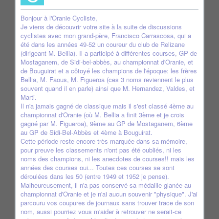
Bonjour à l'Oranie Cycliste,
Je viens de découvrir votre site à la suite de discussions
cyclistes avec mon grand-père, Francisco Carrascosa, qui a
été dans les années 49-52 un coureur du club de Relizane
(dirigeant M. Bellia). Il a participé à différentes courses, GP de
Mostaganem, de Sidi-bel-abbès, au championnat d'Oranie, et
de Bouguirat et a côtoyé les champions de l'époque: les frères
Bellia, M. Faous, M. Figueroa (ces 3 noms reviennent le plus
souvent quand il en parle) ainsi que M. Hernandez, Valdes, et
Marti.
Il n'a jamais gagné de classique mais il s'est classé 4ème au
championnat d'Oranie (où M. Bellia a finit 3ème et je crois
gagné par M. Figueroa), 9ème au GP de Mostaganem, 6ème
au GP de Sidi-Bel-Abbès et 4ème à Bouguirat.
Cette période reste encore très marquée dans sa mémoire,
pour preuve les classements n'ont pas été oubliés, ni les
noms des champions, ni les anecdotes de courses!! mais les
années des courses oui... Toutes ces courses se sont
déroulées dans les 50 (entre 1949 et 1952 je pense).
Malheureusement, il n'a pas conservé sa médaille glanée au
championnat d'Oranie et je n'ai aucun souvenir "physique". J'ai
parcouru vos coupures de journaux sans trouver trace de son
nom, aussi pourriez vous m'aider à retrouver ne serait-ce