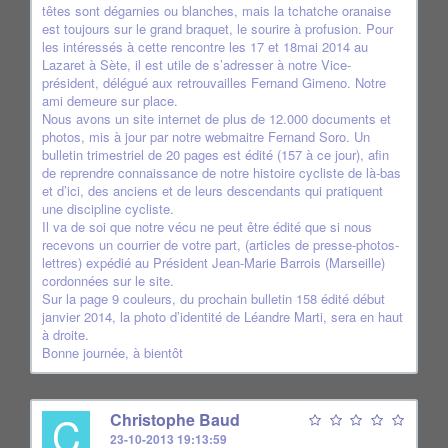
têtes sont dégarnies ou blanches, mais la tchatche oranaise
est toujours sur le grand braquet, le sourire à profusion. Pour
les intéressés à cette rencontre les 17 et 18mai 2014 au
Lazaret à Sète, il est utile de s’adresser à notre Vice-
président, délégué aux retrouvailles Fernand Gimeno. Notre
ami demeure sur place.
Nous avons un site internet de plus de 12.000 documents et
photos, mis à jour par notre webmaitre Fernand Soro. Un
bulletin trimestriel de 20 pages est édité (157 à ce jour), afin
de reprendre connaissance de notre histoire cycliste de là-bas
et d’ici, des anciens et de leurs descendants qui pratiquent
une discipline cycliste.
Il va de soi que notre vécu ne peut être édité que si nous
recevons un courrier de votre part, (articles de presse-photos-
lettres) expédié au Président Jean-Marie Barrois (Marseille)
cordonnées sur le site.
Sur la page 9 couleurs, du prochain bulletin 158 édité début
janvier 2014, la photo d’identité de Léandre Marti, sera en haut
à droite.
Bonne journée, à bientôt
C
Christophe Baud
23-10-2013 19:13:59