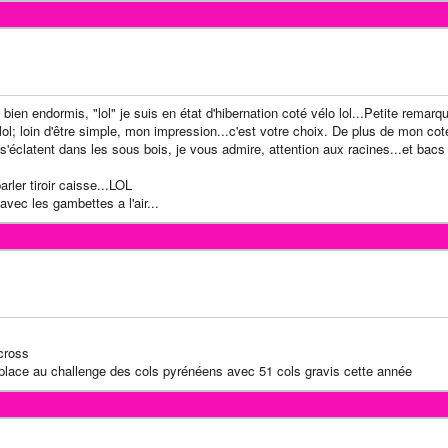
ien endormis, "lol" je suis en état d'hibernation coté vélo lol...Petite remarq
 lol; loin d'être simple, mon impression...c'est votre choix. De plus de mon cot
 s'éclatent dans les sous bois, je vous admire, attention aux racines...et bac
rler tiroir caisse...LOL
vec les gambettes a l'air...
cross
 place au challenge des cols pyrénéens avec 51 cols gravis cette année