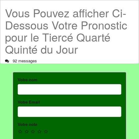
Vous Pouvez afficher Ci-
Dessous Votre Pronostic
pour le Tiercé Quarté
Quinté du Jour
92 messages
Votre nom
Votre Email
Votre note