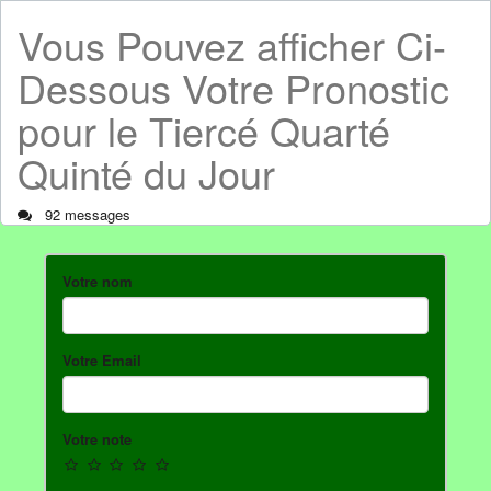
Vous Pouvez afficher Ci-
Dessous Votre Pronostic
pour le Tiercé Quarté
Quinté du Jour
92 messages
Votre nom
Votre Email
Votre note