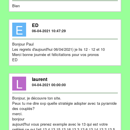
Bien
E
ED
06-04-2021 10:47:29
Bonjour Paul
Les regrets d'aujourd'hui 06/04/2021) je lis 12 - 12 et 10
Merci bonne journée et félicitations pour vos pronos
ED
L
laurent
04-04-2021 00:00:00
Bonjour, je découvre ton site.
Peux tu me dire svp quelle stratégie adopter avec ta pyramide
des couplés?
merci.
bonjour
aujourd'hui vous prenez exemple avec le 13 qui est votre
préféré ce qui fait 13 4 13 15 13 16 13 3 13 6 13 14 13 2 13 5