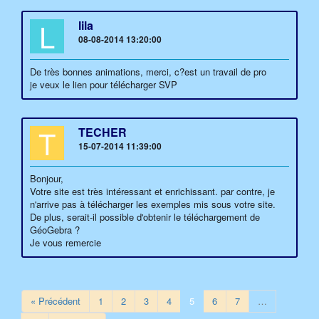
L
lila
08-08-2014 13:20:00
De très bonnes animations, merci, c?est un travail de pro
je veux le lien pour télécharger SVP
T
TECHER
15-07-2014 11:39:00
Bonjour,
Votre site est très intéressant et enrichissant. par contre, je
n'arrive pas à télécharger les exemples mis sous votre site.
De plus, serait-il possible d'obtenir le téléchargement de
GéoGebra ?
Je vous remercie
« Précédent
1
2
3
4
5
6
7
…