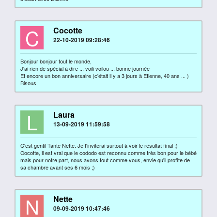
C
Cocotte
22-10-2019 09:28:46
Bonjour bonjour tout le monde,
J'ai rien de spécial à dire ... voili voilou ... bonne journée
Et encore un bon anniversaire (c'était il y a 3 jours à Etienne, 40 ans ... )
Bisous
L
Laura
13-09-2019 11:59:58
C'est gentil Tante Nette. Je t'inviterai surtout à voir le résultat final ;)
Cocotte, il est vrai que le cododo est reconnu comme très bon pour le bébé
mais pour notre part, nous avons tout comme vous, envie qu'il profite de
sa chambre avant ses 6 mois ;)
N
Nette
09-09-2019 10:47:46