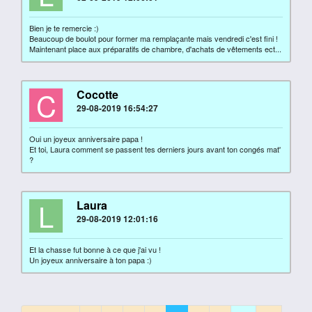
Bien je te remercie :)
Beaucoup de boulot pour former ma remplaçante mais vendredi c'est fini !
Maintenant place aux préparatifs de chambre, d'achats de vêtements ect...
C
Cocotte
29-08-2019 16:54:27
Oui un joyeux anniversaire papa !
Et toi, Laura comment se passent tes derniers jours avant ton congés mat'
?
L
Laura
29-08-2019 12:01:16
Et la chasse fut bonne à ce que j'ai vu !
Un joyeux anniversaire à ton papa :)