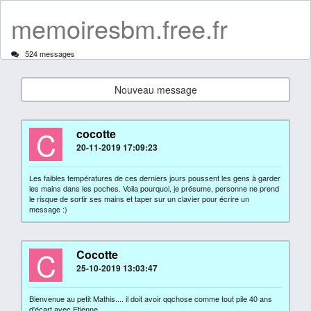
memoiresbm.free.fr
524 messages
Nouveau message
C
cocotte
20-11-2019 17:09:23
Les faibles températures de ces derniers jours poussent les gens à garder
les mains dans les poches. Voila pourquoi, je présume, personne ne prend
le risque de sortir ses mains et taper sur un clavier pour écrire un
message :)
C
Cocotte
25-10-2019 13:03:47
Bienvenue au petit Mathis.... il doit avoir qqchose comme tout pile 40 ans
d'écart avec Etienne