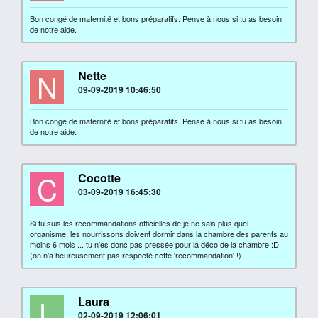
Bon congé de maternité et bons préparatifs. Pense à nous si tu as besoin
de notre aide.
N
Nette
09-09-2019 10:46:50
Bon congé de maternité et bons préparatifs. Pense à nous si tu as besoin
de notre aide.
C
Cocotte
03-09-2019 16:45:30
Si tu suis les recommandations officielles de je ne sais plus quel
organisme, les nourrissons doivent dormir dans la chambre des parents au
moins 6 mois ... tu n'es donc pas pressée pour la déco de la chambre :D
(on n'a heureusement pas respecté cette 'recommandation' !)
L
Laura
02-09-2019 12:06:01