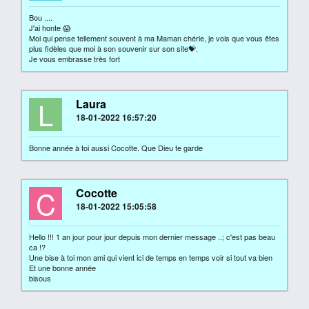
Bou ....
J'ai honte 😱
Moi qui pense tellement souvent à ma Maman chérie, je vois que vous êtes
plus fidèles que moi à son souvenir sur son site💝.
Je vous embrasse très fort
L
Laura
18-01-2022 16:57:20
Bonne année à toi aussi Cocotte. Que Dieu te garde
C
Cocotte
18-01-2022 15:05:58
Hello !!! 1 an jour pour jour depuis mon dernier message ..; c'est pas beau
ca !?
Une bise à toi mon ami qui vient ici de temps en temps voir si tout va bien
Et une bonne année
bisous