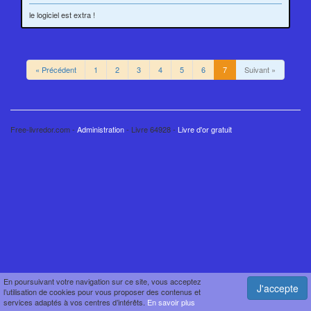
le logiciel est extra !
« Précédent
1
2
3
4
5
6
7
Suivant »
Free-livredor.com -
Administration
- Livre 64928 -
Livre d'or gratuit
En poursuivant votre navigation sur ce site, vous acceptez
J'accepte
l’utilisation de cookies pour vous proposer des contenus et
services adaptés à vos centres d’intérêts.
En savoir plus