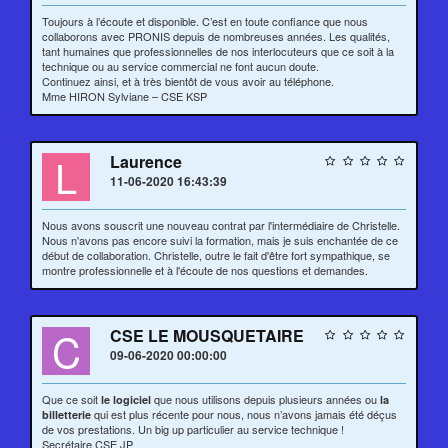
Toujours à l’écoute et disponible. C’est en toute confiance que nous
collaborons avec PRONIS depuis de nombreuses années. Les qualités,
tant humaines que professionnelles de nos interlocuteurs que ce soit à la
technique ou au service commercial ne font aucun doute.
Continuez ainsi, et à très bientôt de vous avoir au téléphone.
Mme HIRON Sylviane – CSE KSP
L
Laurence
11-06-2020 16:43:39
Nous avons souscrit une nouveau contrat par l'intermédiaire de Christelle.
Nous n'avons pas encore suivi la formation, mais je suis enchantée de ce
début de collaboration. Christelle, outre le fait d'être fort sympathique, se
montre professionnelle et à l'écoute de nos questions et demandes.
C
CSE LE MOUSQUETAIRE
09-06-2020 00:00:00
Que ce soit
que nous utilisons depuis plusieurs années ou
le logiciel
la
qui est plus récente pour nous, nous n’avons jamais été déçus
billetterie
de vos prestations. Un big up particulier au service technique !
Secrétaire CSE JP