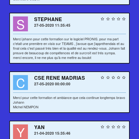
S
STEPHANE
27-05-2020 11:35:45
Merci johann pour cette formation sur le logiciel PRONIS. pour ma part
c'etait une première en visio sur TEAMS , j'avoue que j'appréhendais et au
final cela c'est passé trés bien et la qualité est au rendez-vous. Johann fait
preuve de beaucoup de compétences et de surcroît est trés sympa.
merci encore, il ne me plus qu'à me mettre au boulot
C
CSE RENE MADRIAS
27-05-2020 00:00:00
Merci pour cette formation et ambiance que cela continue longtemps bravo
Johann
Michel NEMPON
Y
YAN
21-04-2020 15:35:46