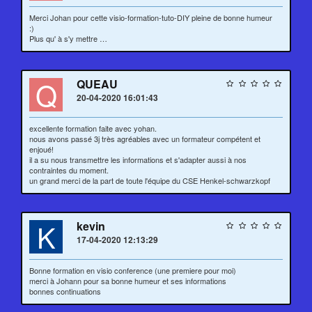
Merci Johan pour cette visio-formation-tuto-DIY pleine de bonne humeur
:)
Plus qu' à s'y mettre …
Q
QUEAU
20-04-2020 16:01:43
excellente formation faite avec yohan.
nous avons passé 3j très agréables avec un formateur compétent et
enjoué!
il a su nous transmettre les informations et s'adapter aussi à nos
contraintes du moment.
un grand merci de la part de toute l'équipe du CSE Henkel-schwarzkopf
K
kevin
17-04-2020 12:13:29
Bonne formation en visio conference (une premiere pour moi)
merci à Johann pour sa bonne humeur et ses informations
bonnes continuations