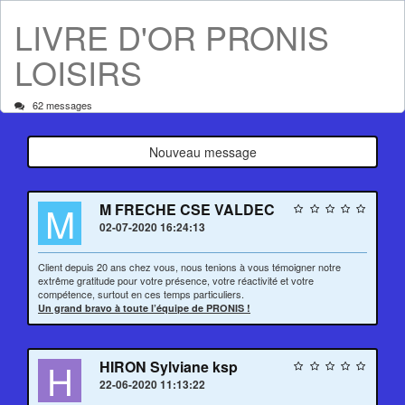
LIVRE D'OR PRONIS
LOISIRS
62 messages
Nouveau message
M
M FRECHE CSE VALDEC
02-07-2020 16:24:13
Client depuis 20 ans chez vous, nous tenions à vous témoigner notre
extrême gratitude pour votre présence, votre réactivité et votre
compétence, surtout en ces temps particuliers.
Un grand bravo à toute l’équipe de PRONIS !
H
HIRON Sylviane ksp
22-06-2020 11:13:22