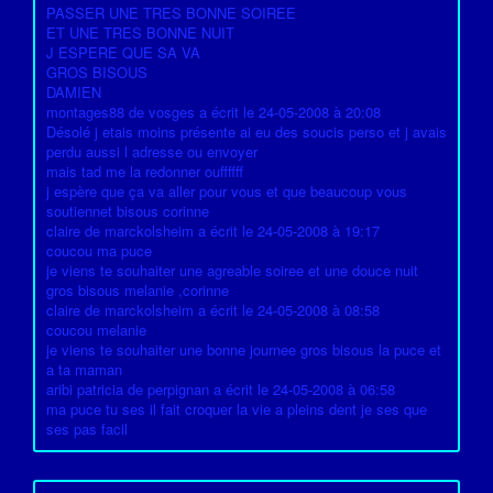
PASSER UNE TRES BONNE SOIREE
ET UNE TRES BONNE NUIT
J ESPERE QUE SA VA
GROS BISOUS
DAMIEN
montages88 de vosges a écrit le 24-05-2008 à 20:08
Désolé j etais moins présente ai eu des soucis perso et j avais
perdu aussi l adresse ou envoyer
mais tad me la redonner ouffffff
j espère que ça va aller pour vous et que beaucoup vous
soutiennet bisous corinne
claire de marckolsheim a écrit le 24-05-2008 à 19:17
coucou ma puce
je viens te souhaiter une agreable soiree et une douce nuit
gros bisous melanie ,corinne
claire de marckolsheim a écrit le 24-05-2008 à 08:58
coucou melanie
je viens te souhaiter une bonne journee gros bisous la puce et
a ta maman
aribi patricia de perpignan a écrit le 24-05-2008 à 06:58
ma puce tu ses il fait croquer la vie a pleins dent je ses que
ses pas facil