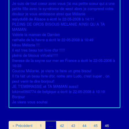
Je suis de tout coeur avec vous j'ai ma petite soeur qui a une
petite fille avec le syndrome de west alors je comprend votre
douleur je vous embrasse ainsi que Mélanie
walydu68 de Alsace a écrit le 22-05-2008 à 14:11
PLEINS DE GROS BISOUS MELANIE AINSI QU A TA
MAMAN
Valérie la maman de Damien
nathalie de le havre a écrit le 22-05-2008 à 10:49
kikou Mélanie !!!
il est tres beau ton livre d'or !!!!!
pleins de bisous virtuels!!!!!
therese de la seyne sur mer en France a écrit le 22-05-2008 à
10:33
Coucou Mélanie, je viens te faire un gros bisou!
Il t'a fait un beau livre d'or, notre ami Ludo, c'est super , on
peut venir te dire bonjour!
JE T'EMBRASSE et TA MAMAN aussi!
lokimel060774 de belgique a écrit le 22-05-2008 à 10:19
Bonjour
Je viens vous souhai
« Précédent
1
…
42
43
44
45
46