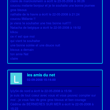
claire de marckolsheim a écrit le 23-05-2008 à 06:26
coucou melanie bonjour et je te souhaite une bonne journee
gros bisous
nathalie de le havre a écrit le 22-05-2008 à 21:24
coucou Mélanie !!
je viens te souhaiter une tres bonne nuit!!!!
Natacha de belgique a écrit le 22-05-2008 à 19:52
kikou
ce n' est que moi
qui vient te souhaiter
une bonne soirèe et une douce nuit
bisous a demain
ton amie Nat
claire
L
les amis du net
02-09-2008 15:14:00
lyly54 de nord a écrit le 22-05-2008 à 15:56
je suis de tout coeur avec vous et vous pouvez compter sur
moi ..je vous fais de gros gros bisous et bon courage
Cédrine de BERNIERES SUR MER a écrit le 22-05-2008 à
15:23