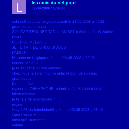
L
les amis du net pour
02-09-2008 15:16:00
schnouff de ahus belgique a écrit le 23-05-2008 à 11:32
gros bisousma puce
SOLIDARITEDUNET TAD de MUSSY a écrit le 23-05-2008 à
09:41
COUCOU MELANIE
JE TE FAIT DE GROS BISOUS
DAMIEN
Natacha de belgique a écrit le 23-05-2008 à 09:26
coucou Mélanie
je te souhaite un bon vendredi
chez nous le soleil montre enfin le bout de son nez
gros bisous
ton amie Nat
reginer de CHAMPAGNE. a écrit le 23-05-2008 à 08:42
kikou mélanie
je te fais de gros bisous ^__^
régine
walydu68 de habsheim68 a écrit le 23-05-2008 à 08:40
Gros bisous Mélanie
ainsi qu'à ta maman
valérie