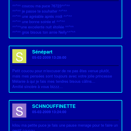
^^*^^ coucou ma puce 76723^^*^^
^^*^^ je passe te souhaiter ^^*^^
^^*^^ une agréable aprés midi ^^*^^
^^*^^ une bonne soirée et ^^*^^
^^*^^une excelente nuit étoilée ^^*^^
^^*^^ gros bisous ton amie Nelly^^*^^
S
Sénépart
05-02-2009 13:28:00
Petit coucou pour m'excuser de ne pas êtes venue plutôt,
mais mes pensées sont toujours avec votre jolie princesse
Mélanie à qui je fais mes tendres bisous câlins...
Amitié sincère à vous bizzz...
S
SCHNOUFFINETTE
05-02-2009 13:24:00
kilou ma petite puce je fais une pause menage pour te faire un
gentil coucou,