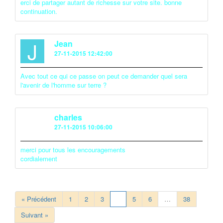
erci de partager autant de richesse sur votre site. bonne
continuation.
J
Jean
27-11-2015 12:42:00
Avec tout ce qui ce passe on peut ce demander quel sera
l'avenir de l'homme sur terre ?
C
charles
27-11-2015 10:06:00
merci pour tous les encouragements
cordialement
« Précédent
1
2
3
4
5
6
…
38
Suivant »