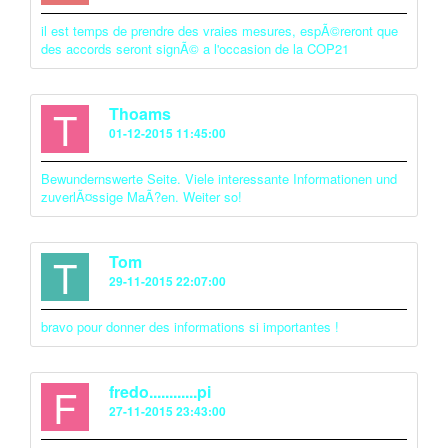
il est temps de prendre des vraies mesures, espÃ©reront que
des accords seront signÃ© a l'occasion de la COP21
T
Thoams
01-12-2015 11:45:00
Bewundernswerte Seite. Viele interessante Informationen und
zuverlÃ¤ssige MaÃ?en. Weiter so!
T
Tom
29-11-2015 22:07:00
bravo pour donner des informations si importantes !
F
fredo............pi
27-11-2015 23:43:00