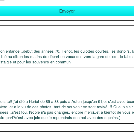
on enfance...début des années 70, Hériot, les culottes courtes, les dortoirs, la
le thé au citron les matins de départ en vacances vers la gare de l'est, le tablea
stalgie et pour les souvenirs en commun
ce site!! j'ai été a Heriot de 85 à 88 puis a Autun jusqu'en 91,et s'est avec be
iere..et a la vu de ces photos, tant de souvenir ce sont ravivé..!! Quel plaisir.
sées...s'est fou, l'école n'a pas changer.. encore merci..et a bientot de vous re
aire part?s'est avec joie que je reprendrais contact avec des copains.)