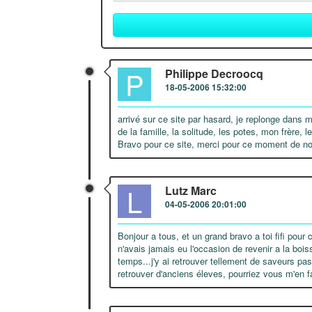
P
Philippe Decroocq
18-05-2006 15:32:00
arrivé sur ce site par hasard, je replonge dans m
de la famille, la solitude, les potes, mon frère, 
Bravo pour ce site, merci pour ce moment de no
L
Lutz Marc
04-05-2006 20:01:00
Bonjour a tous, et un grand bravo a toi fifi pour 
n'avais jamais eu l'occasion de revenir a la boiss
temps...j'y ai retrouver tellement de saveurs pas
retrouver d'anciens éleves, pourriez vous m'en f