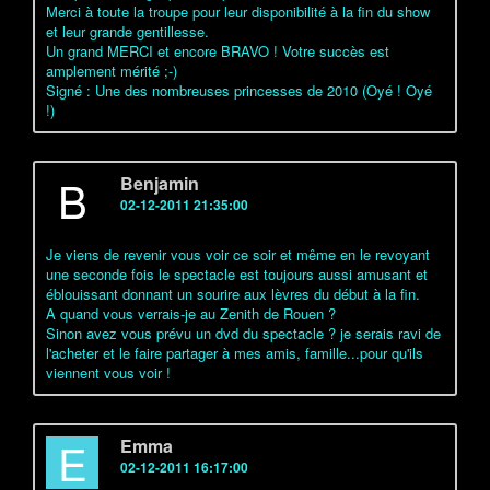
Merci à toute la troupe pour leur disponibilité à la fin du show
et leur grande gentillesse.
Un grand MERCI et encore BRAVO ! Votre succès est
amplement mérité ;-)
Signé : Une des nombreuses princesses de 2010 (Oyé ! Oyé
!)
B
Benjamin
02-12-2011 21:35:00
Je viens de revenir vous voir ce soir et même en le revoyant
une seconde fois le spectacle est toujours aussi amusant et
éblouissant donnant un sourire aux lèvres du début à la fin.
A quand vous verrais-je au Zenith de Rouen ?
Sinon avez vous prévu un dvd du spectacle ? je serais ravi de
l'acheter et le faire partager à mes amis, famille...pour qu'ils
viennent vous voir !
E
Emma
02-12-2011 16:17:00