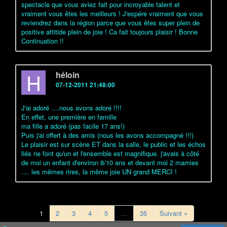
spectacle que vous aviez fait pour incroyable talent et
vraiment vous êtes les meilleurs ! J'espére vraiment que vous
reviendrez dans la région parce que vous êtes super plein de
positive attitide plein de joie ! Ca fait toujours plaisir ! Bonne
Continuation !!
H
héloin
07-12-2011 21:48:00
J'ai adoré ....nous avons adoré !!!!
En effet, une première en famille
ma fille a adoré (pas facile 17 ans!)
Puis j'ai offert à des amis (nous les avons accompagné !!!)
Le plaisir est sur scène ET dans la salle, le public et les échos
liés ne font qu'un et l'ensemble est magnifique. j'avais à côté
de moi un enfant d'environ 8/10 ans et devant moi 2 mamies
.... les mêmes rires, la même joie UN grand MERCI !
1
2
3
4
5
…
35
Suivant »