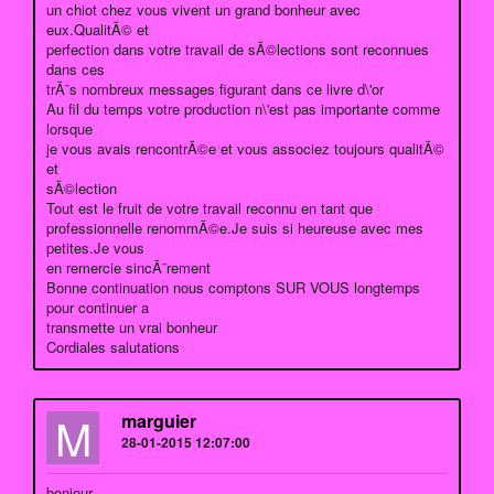
un chiot chez vous vivent un grand bonheur avec
eux.QualitÃ© et
perfection dans votre travail de sÃ©lections sont reconnues
dans ces
trÃ¨s nombreux messages figurant dans ce livre d\'or
Au fil du temps votre production n\'est pas importante comme
lorsque
je vous avais rencontrÃ©e et vous associez toujours qualitÃ©
et
sÃ©lection
Tout est le fruit de votre travail reconnu en tant que
professionnelle renommÃ©e.Je suis si heureuse avec mes
petites.Je vous
en remercie sincÃ¨rement
Bonne continuation nous comptons SUR VOUS longtemps
pour continuer a
transmette un vrai bonheur
Cordiales salutations
M
marguier
28-01-2015 12:07:00
bonjour