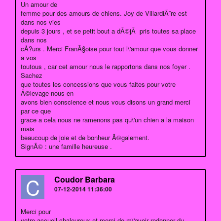
Un amour de
femme pour des amours de chiens. Joy de VillardiÃ¨re est
dans nos vies
depuis 3 jours , et se petit bout a dÃ©jÃ pris toutes sa place
dans nos
cÅ?urs . Merci FranÃ§oise pour tout l\'amour que vous donner
a vos
toutous , car cet amour nous le rapportons dans nos foyer .
Sachez
que toutes les concessions que vous faites pour votre
Ã©levage nous en
avons bien conscience et nous vous disons un grand merci
par ce que
grace a cela nous ne ramenons pas qu\'un chien a la maison
mais
beaucoup de joie et de bonheur Ã©galement.
SignÃ© : une famille heureuse .
C
Coudor Barbara
07-12-2014 11:36:00
Merci pour
votre accueil chaleureux,et merci de m\'avoir redonner du