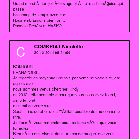
Grand merci Ã ton joli Ã©levage et Ã toi ma FranÃ§oise qui
passe
beaucoup de temps avec eux ..
Nous embrassons bien fort ..
Pascale RenÃ© et HASKO
C
COMBRIAT Nicolette
20-12-2014 08:41:00
BONJOUR
FRANÃ?OISE.
Je regarde en moyenne une fois par semaine votre site, car
depuis que
nous sommes venus chercher Hindy,
en 2012 cette adorable amour que vous nous avez fourni,
aime le fond
musical de votre site.
Serait-il indiscret et si câ??Ã©tait possible de me donner le
titre.
Je tiens Ã vous remercier pour les bons vÅ?ux que vous
formulez.
Bien sÃ»r nous vivons dans un monde ou quoi que vous