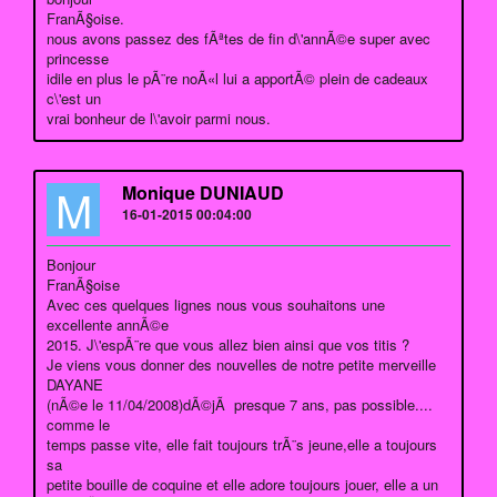
FranÃ§oise.
nous avons passez des fÃªtes de fin d\'annÃ©e super avec
princesse
idile en plus le pÃ¨re noÃ«l lui a apportÃ© plein de cadeaux
c\'est un
vrai bonheur de l\'avoir parmi nous.
M
Monique DUNIAUD
16-01-2015 00:04:00
Bonjour
FranÃ§oise
Avec ces quelques lignes nous vous souhaitons une
excellente annÃ©e
2015. J\'espÃ¨re que vous allez bien ainsi que vos titis ?
Je viens vous donner des nouvelles de notre petite merveille
DAYANE
(nÃ©e le 11/04/2008)dÃ©jÃ presque 7 ans, pas possible....
comme le
temps passe vite, elle fait toujours trÃ¨s jeune,elle a toujours
sa
petite bouille de coquine et elle adore toujours jouer, elle a un