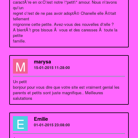
caractÃ¨re en or.C\'est notre \"petit\" amour. Nous n\'avons
qu\'un
regret c\'est de ne pas avoir adoptÃ© Chanelle elle Ã©tait
tellement
mignonne cette petite. Avez-vous des nouvelles d\'elle ?
A bientÃ´t gros bisous Ã vous et des caresses Ã toute la
petite
famille.
M
marysa
15-01-2015 11:28:00
Un petit
bonjour pour vous dire que votre site est vraiment genial les
parents et petits sont juste magnifique.. Meilleures
salutations
E
Emilie
01-01-2015 23:08:00