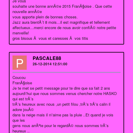
Je vous
souhaite une bonne annÃ©e 2015 FranÃ§oise . Que cette
nouvelle annÃ©e
vous apporte plein de bonnes choses.
Jazz aura bientÃ´t 8 mois...il est magnifique et tellement
affectueux...merci encore de nous avoir confiÃ© notre petite
merveille!
gros bisous Ã vous et caresses Ã vos titis
P
PASCALE88
26-12-2014 12:51:00
Coucou
FranÃ§oise
Je te met se petit message pour te dire que sa fait 2 ans
aujourd\'hui que nous sommes venus chercher notre HASKO
qui est trÃ¨s
trÃ¨s heureux avec nous ,un petit filou ,trÃ¨s trÃ¨s calin il
adore jouÃ©
dans la neige mais il n\'aime pas la pluie ..Et quand je vois
que les
gens nous arrÃªte pour le regardÃ© nous sommes trÃ¨s
heureux ..