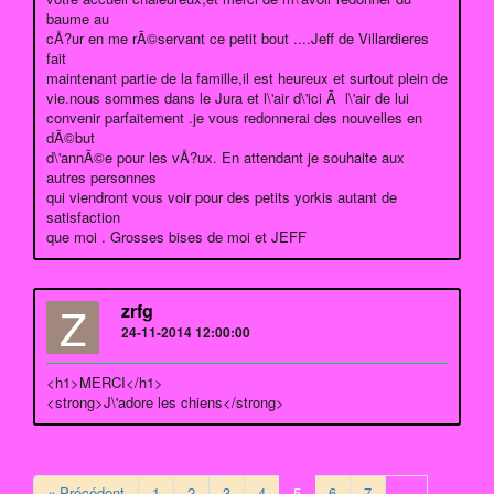
baume au
cÅ?ur en me rÃ©servant ce petit bout ....Jeff de Villardieres
fait
maintenant partie de la famille,il est heureux et surtout plein de
vie.nous sommes dans le Jura et l\'air d\'ici Ã l\'air de lui
convenir parfaitement .je vous redonnerai des nouvelles en
dÃ©but
d\'annÃ©e pour les vÅ?ux. En attendant je souhaite aux
autres personnes
qui viendront vous voir pour des petits yorkis autant de
satisfaction
que moi . Grosses bises de moi et JEFF
Z
zrfg
24-11-2014 12:00:00
<h1>MERCI</h1>
<strong>J\'adore les chiens</strong>
« Précédent
1
2
3
4
5
6
7
…