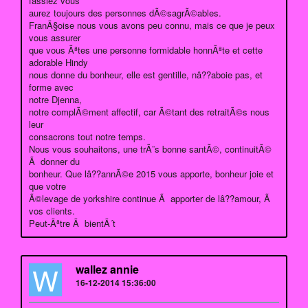
fassiez vous
aurez toujours des personnes dÃ©sagrÃ©ables.
FranÃ§oise nous vous avons peu connu, mais ce que je peux
vous assurer
que vous Ãªtes une personne formidable honnÃªte et cette
adorable Hindy
nous donne du bonheur, elle est gentille, nâ??aboie pas, et
forme avec
notre Djenna,
notre complÃ©ment affectif, car Ã©tant des retraitÃ©s nous
leur
consacrons tout notre temps.
Nous vous souhaitons, une trÃ¨s bonne santÃ©, continuitÃ©
Ã donner du
bonheur. Que lâ??annÃ©e 2015 vous apporte, bonheur joie et
que votre
Ã©levage de yorkshire continue Ã apporter de lâ??amour, Ã
vos clients.
Peut-Ãªtre Ã bientÃ´t
W
wallez annie
16-12-2014 15:36:00