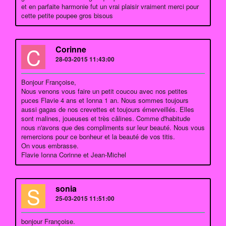
et en parfaite harmonie fut un vrai plaisir vraiment merci pour
cette petite poupee gros bisous
C
Corinne
28-03-2015 11:43:00
Bonjour Françoise,
Nous venons vous faire un petit coucou avec nos petites
puces Flavie 4 ans et Ionna 1 an. Nous sommes toujours
aussi gagas de nos crevettes et toujours émerveillés. Elles
sont malines, joueuses et très câlines. Comme d'habitude
nous n'avons que des compliments sur leur beauté. Nous vous
remercions pour ce bonheur et la beauté de vos titis.
On vous embrasse.
Flavie Ionna Corinne et Jean-Michel
S
sonia
25-03-2015 11:51:00
bonjour Françoise.