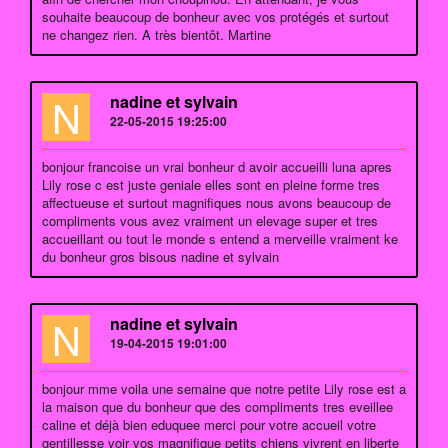
souhaite beaucoup de bonheur avec vos protégés et surtout
ne changez rien. A très bientôt. Martine
N
nadine et sylvain
22-05-2015 19:25:00
bonjour francoise un vrai bonheur d avoir accueilli luna apres
Lily rose c est juste geniale elles sont en pleine forme tres
affectueuse et surtout magnifiques nous avons beaucoup de
compliments vous avez vraiment un elevage super et tres
accueillant ou tout le monde s entend a merveille vraiment ke
du bonheur gros bisous nadine et sylvain
N
nadine et sylvain
19-04-2015 19:01:00
bonjour mme voila une semaine que notre petite Lily rose est a
la maison que du bonheur que des compliments tres eveillee
caline et déjà bien eduquee merci pour votre accueil votre
gentillesse voir vos magnifique petits chiens vivrent en liberte