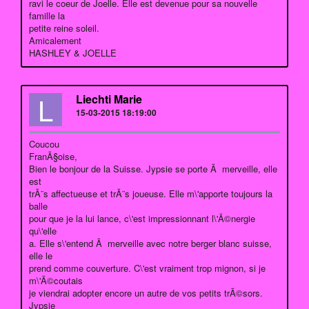
ravi le coeur de Joelle. Elle est devenue pour sa nouvelle
famille la
petite reine soleil.
Amicalement
HASHLEY & JOELLE
L
Liechti Marie
15-03-2015 18:19:00
Coucou
FranÃ§oise,
Bien le bonjour de la Suisse. Jypsie se porte Ã merveille, elle
est
trÃ¨s affectueuse et trÃ¨s joueuse. Elle m\'apporte toujours la
balle
pour que je la lui lance, c\'est impressionnant l\'Ã©nergie
qu\'elle
a. Elle s\'entend Ã merveille avec notre berger blanc suisse,
elle le
prend comme couverture. C\'est vraiment trop mignon, si je
m\'Ã©coutais
je viendrai adopter encore un autre de vos petits trÃ©sors.
Jypsie