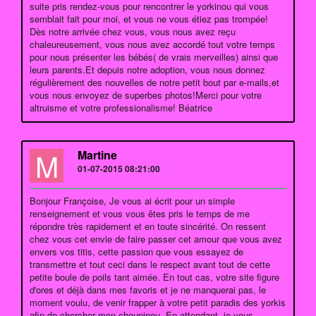
suite pris rendez-vous pour rencontrer le yorkinou qui vous
semblait fait pour moi, et vous ne vous étiez pas trompée!
Dès notre arrivée chez vous, vous nous avez reçu
chaleureusement, vous nous avez accordé tout votre temps
pour nous présenter les bébés( de vrais merveilles) ainsi que
leurs parents.Et depuis notre adoption, vous nous donnez
régulièrement des nouvelles de notre petit bout par e-mails,et
vous nous envoyez de superbes photos!Merci pour votre
altruisme et votre professionalisme! Béatrice
M
Martine
01-07-2015 08:21:00
Bonjour Françoise, Je vous ai écrit pour un simple
renseignement et vous vous êtes pris le temps de me
répondre très rapidement et en toute sincérité. On ressent
chez vous cet envie de faire passer cet amour que vous avez
envers vos titis, cette passion que vous essayez de
transmettre et tout ceci dans le respect avant tout de cette
petite boule de poils tant aimée. En tout cas, votre site figure
d'ores et déjà dans mes favoris et je ne manquerai pas, le
moment voulu, de venir frapper à votre petit paradis des yorkis
afin de chercher mon choupinou. En attendant, je vous