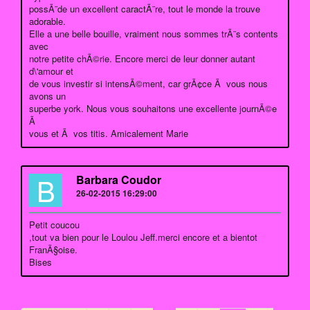
possÃ¨de un excellent caractÃ¨re, tout le monde la trouve
adorable.
Elle a une belle bouille, vraiment nous sommes trÃ¨s contents
avec
notre petite chÃ©rie. Encore merci de leur donner autant
d\'amour et
de vous investir si intensÃ©ment, car grÃ¢ce Ã vous nous
avons un
superbe york. Nous vous souhaitons une excellente journÃ©e
Ã
vous et Ã vos titis. Amicalement Marie
B
Barbara Coudor
26-02-2015 16:29:00
Petit coucou
,tout va bien pour le Loulou Jeff.merci encore et a bientot
FranÃ§oise.
Bises