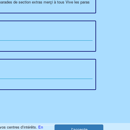
marades de section extras merçi à tous Vive les paras
vos centres d’intérêts.
En
J'accepte