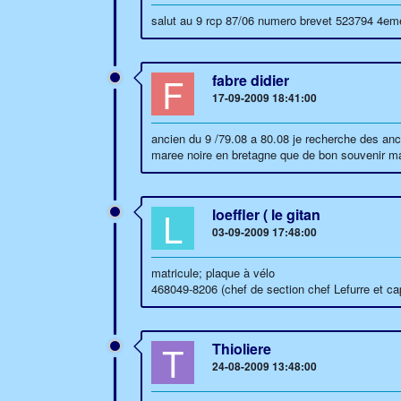
salut au 9 rcp 87/06 numero brevet 523794 4eme
F
fabre didier
17-09-2009 18:41:00
ancien du 9 /79.08 a 80.08 je recherche des anc
maree noire en bretagne que de bon souvenir m
L
loeffler ( le gitan
03-09-2009 17:48:00
matricule; plaque à vélo
468049-8206 (chef de section chef Lefurre et ca
T
Thioliere
24-08-2009 13:48:00