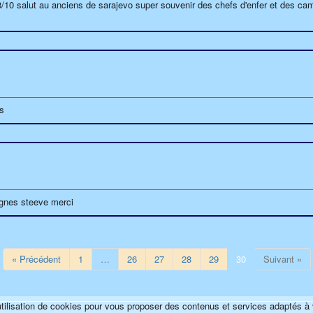
/10 salut au anciens de sarajevo super souvenir des chefs d'enfer et des ca
rs
ignes steeve merci
« Précédent
1
…
26
27
28
29
30
Suivant »
utilisation de cookies pour vous proposer des contenus et services adaptés à 