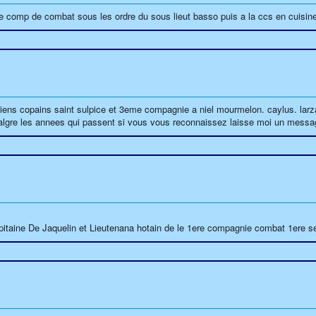
 comp de combat sous les ordre du sous lieut basso puis a la ccs en cuisine
iens copains saint sulpice et 3eme compagnie a niel mourmelon. caylus. larza
algre les annees qui passent si vous vous reconnaissez laisse moi un messa
pitaine De Jaquelin et Lieutenana hotain de le 1ere compagnie combat 1ere se