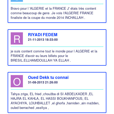
Bravo pour l 'ALGERIE et la FRANCE J' étais très content
comme beaucoup de gens .Je vois l'ALGERIE FRANCE
finaliste de la coupe du monde 2014 INCHALLAH .
R
RIYADI FEDEM
21-11-2013 18:33:00
je suis content comme tout le monde pour l ALGERIE et la
FRANCE d'avoir eu leurs billets pour le
BRESIL.ELLHAMDOULLAH YA ELLAH .
O
Oued Dekk tu connai
31-08-2013 21:26:00
Tahya zriga, EL fried ,chou3ba di SI ABDELKADER ,EL
HAJRA EL KAHLA, EL HASSI BOUKHANFOUS, EL
AYACHIYA, LOUHBALLET ,el ghorfa ,hamiden ,ain ma3den,
ouled berrached ,essfiya ,