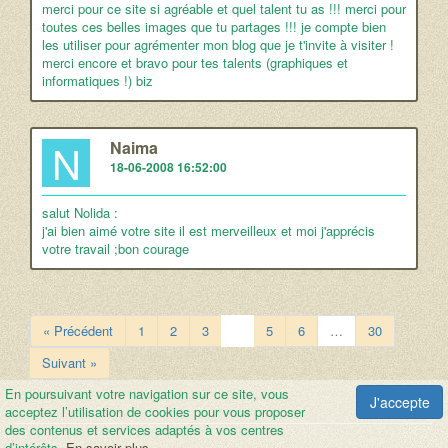
merci pour ce site si agréable et quel talent tu as !!! merci pour
toutes ces belles images que tu partages !!! je compte bien
les utiliser pour agrémenter mon blog que je t'invite à visiter !
merci encore et bravo pour tes talents (graphiques et
informatiques !) biz
N
Naima
18-06-2008 16:52:00
salut Nolida :
j'ai bien aimé votre site il est merveilleux et moi j'apprécis
votre travail ;bon courage
« Précédent
1
2
3
4
5
6
…
30
Suivant »
En poursuivant votre navigation sur ce site, vous
J'accepte
acceptez l’utilisation de cookies pour vous proposer
des contenus et services adaptés à vos centres
d’intérêts.
En savoir plus