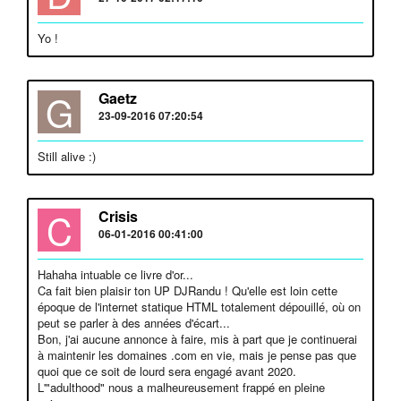
Yo !
G
Gaetz
23-09-2016 07:20:54
Still alive :)
C
Crisis
06-01-2016 00:41:00
Hahaha intuable ce livre d'or...
Ca fait bien plaisir ton UP DJRandu ! Qu'elle est loin cette
époque de l'internet statique HTML totalement dépouillé, où on
peut se parler à des années d'écart...
Bon, j'ai aucune annonce à faire, mis à part que je continuerai
à maintenir les domaines .com en vie, mais je pense pas que
quoi que ce soit de lourd sera engagé avant 2020.
L'"adulthood" nous a malheureusement frappé en pleine