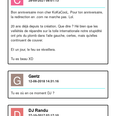
28-05-2021 08:01:13
Bon anniversaire mon cher KoKaCooL. Pour ton anniversaire,
la redirection en .com ne marche pas. Lol.
20 ans déjà depuis ta création. Que dire ? Hé bien que les
velléités de répandre sur la toile internationale notre stupidité
ont pris du plomb dans l'aile gauche, certes, mais qu'elles
continuent de couver.
Et un jour, le feu se réveillera.
Tu es beau XD
G
Gaetz
12-06-2018 14:31:16
Tu es où en ce moment DJ ?
D
DJ Randu
27-10-2017 02:17:10