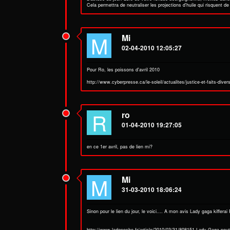
Cela permettra de neutraliser les projections d'huile qui risquent de
M
Mi
02-04-2010 12:05:27
Pour Ro, les poissons d'avril 2010
http://www.cyberpresse.ca/le-soleil/actualites/justice-et-faits-div
R
ro
01-04-2010 19:27:05
en ce 1er avril, pas de lien mi?
M
Mi
31-03-2010 18:06:24
Sinon pour le lien du jour, le voici.... A mon avis Lady gaga kifferai R
http://www.ladepeche.fr/article/2010/03/31/808151-Lady-Gaga-peut-