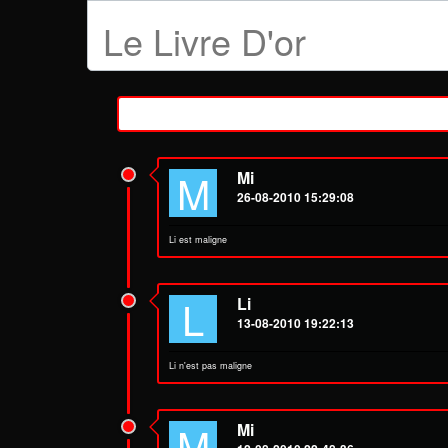
Le Livre D'or
M
Mi
26-08-2010 15:29:08
Li est maligne
L
Li
13-08-2010 19:22:13
Li n'est pas maligne
M
Mi