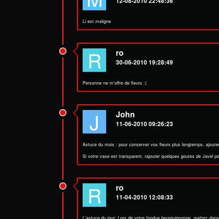
12-08-2010 22:48:36
Li est maligne
R
ro
30-06-2010 19:28:49
Personne ne m'offre de fleurs :(
J
John
11-06-2010 09:26:23
Astuce du mois : pour conserver vos fleurs plus longtemps, ajouter 
Si votre vase est transparent, rajouter quelques goutes de Javel po
R
ro
11-04-2010 12:08:33
L'astuce du jour: Lors de votre fondue bourguignonne, mettez dans 