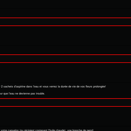
2 sachets d’aspirine dans l’eau et vous verrez la durée de vie de vos fleurs prolongée!
ur que l’eau ne devienne pas trouble.
votre caquelon (ou récipient contenant l'huile chaude), une branche de persil.