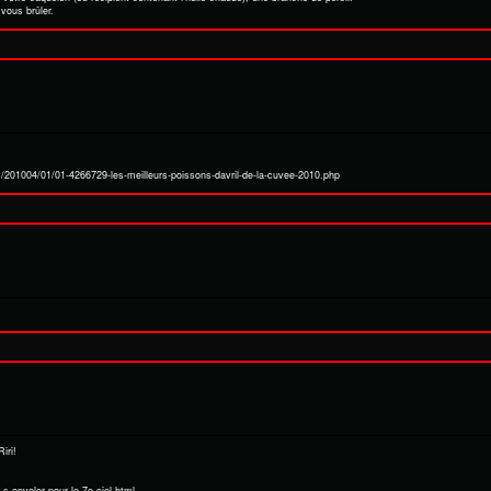
 vous brûler.
ers/201004/01/01-4266729-les-meilleurs-poissons-davril-de-la-cuvee-2010.php
iri!
s-envoler-pour-le-7e-ciel.html