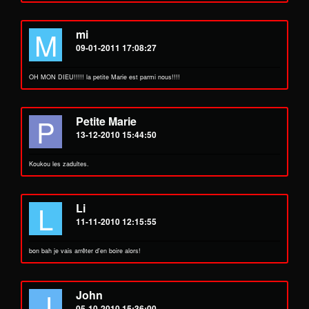
M
mi
09-01-2011 17:08:27
OH MON DIEU!!!!! la petite Marie est parmi nous!!!!
P
Petite Marie
13-12-2010 15:44:50
Koukou les zadultes.
L
Li
11-11-2010 12:15:55
bon bah je vais arrêter d'en boire alors!
J
John
05-10-2010 15:36:00