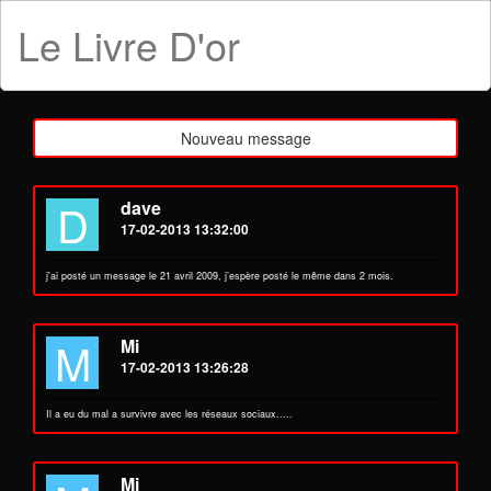
Le Livre D'or
1377 messages
Nouveau message
D
dave
17-02-2013 13:32:00
j'ai posté un message le 21 avril 2009, j’espère posté le même dans 2 mois.
M
Mi
17-02-2013 13:26:28
Il a eu du mal a survivre avec les réseaux sociaux.....
Mi