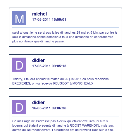
M
michel
17-05-2011 15:59:01
salut a tous, je ne serai pas la les dimanches 29 mai et 5 juin, par contre je
suis la dimanche.bonne semaine a tous et a dimanche en espérant être
plus nombreux que dimanche passé.
D
didier
17-05-2011 09:05:13
Thierry, il faudra annuler le match du 26 juin 2011 où nous recevions
BREBIERES, on va recevoir PEUGEOT à MONCHEAUX
D
didier
16-05-2011 09:06:38
Ce message ne s'adresse pas à ceux qui étaient excusés, ni aux 8
joueurs qui étaient présents dimanche à ROOST WARENDIN, mais aux
autres qui se reconnaitront. La politesse est de prévenir (soit sur le site,