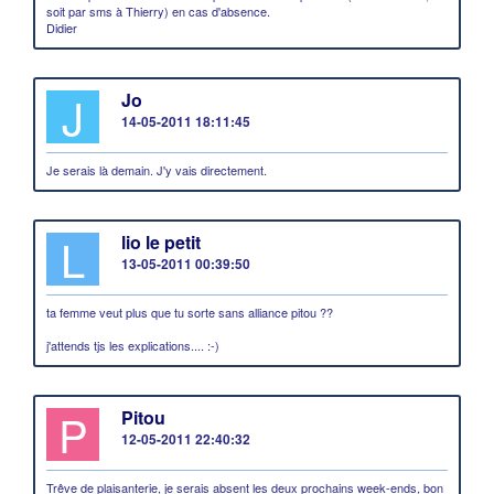
soit par sms à Thierry) en cas d'absence.
Didier
J
Jo
14-05-2011 18:11:45
Je serais là demain. J'y vais directement.
L
lio le petit
13-05-2011 00:39:50
ta femme veut plus que tu sorte sans alliance pitou ??
j'attends tjs les explications.... :-)
P
Pitou
12-05-2011 22:40:32
Trêve de plaisanterie, je serais absent les deux prochains week-ends, bon