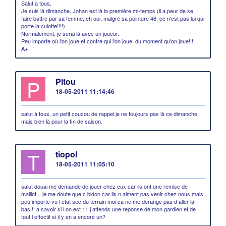
Salut à tous,
Je suis là dimanche, Johan est là la première mi-temps (il a peur de se
faire battre par sa femme, eh oui; malgré sa pointure 46, ce n'est pas lui qui
porte la culotte!!!!)
Normalement, je serai là avec un joueur.
Peu importe où l'on joue et contre qui l'on joue, du moment qu'on joue!!!!
A+
P
Pitou
18-05-2011 11:14:46
salut à tous, un petit coucou de rappel je ne toujours pas là ce dimanche
mais bien là pour la fin de saison.
T
tiopol
18-05-2011 11:05:10
salut douai me demande de jouer chez eux car ils ont une remise de
maillot... je me doute que c bidon car ils n aiment pas venir chez nous mais
peu importe vu l etat sec du terrain moi ca ne me derange pas d aller la-
bas!!! a savoir si l on est 11 j attends une reponse de mon gardien et de
tout l effectif si il y en a encore un?