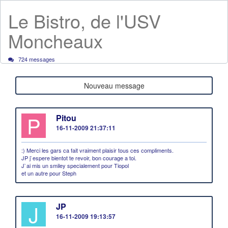
Le Bistro, de l'USV
Moncheaux
724 messages
Nouveau message
P
Pitou
16-11-2009 21:37:11
:) Merci les gars ca fait vraiment plaisir tous ces compliments.
JP j`espere bientot te revoir, bon courage a toi.
J`ai mis un smiley specialement pour Tiopol
et un autre pour Steph
J
JP
16-11-2009 19:13:57