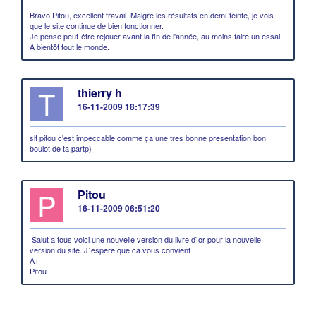
Bravo Pitou, excellent travail. Malgré les résultats en demi-teinte, je vois
que le site continue de bien fonctionner.
Je pense peut-être rejouer avant la fin de l'année, au moins faire un essai.
A bientôt tout le monde.
T
thierry h
16-11-2009 18:17:39
slt pitou c'est impeccable comme ça une tres bonne presentation bon
boulot de ta partp)
P
Pitou
16-11-2009 06:51:20
Salut a tous voici une nouvelle version du livre d`or pour la nouvelle
version du site. J`espere que ca vous convient
A+
Pitou