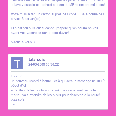
le lave-vaisselle est acheté et installé! MErci encore mille fois!
Votre miss a fait un carton auprés des cops!!! Ca a donné des
envies à certain(es)!!
Elle est toujours aussi canon! j'espere qu'on pourra se voir
avant vos vacances sur la cote d'azur!
bisous à vous 3
T
tata soiz
24-03-2009 06:36:22
trop fort!!
un nouveau record à battre...et à qui sera le message n° 100 ?
bécot d'ici
et je file voir les photo ou ce soir...les yeux sont petits le
matin...vais attendre de les ouvrir pour observer la louloute!
bizz soiz
p)