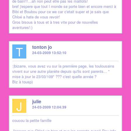
de bain!!!...ah non peut etre pas les maillots!
bref j'espere que tout l monde se porte bien et encore merci à
Bibi et Boubou pour ce we car c'etait super et je sais que
Chloé a hate de vous revoir!
Gros bisous à tous et à tres vite pour de nouvelles
aventures!:)
T
tonton jo
24-03-2009 13:52:10
:|bizarre, vous avez vu sur la première page, les toulousains
vivent sur une autre planète depuis qu'ils sont parents... "
mise à jour le 23/03/109" ??? c'est quelle année ?
Biz à tousp)
J
julie
24-03-2009 12:04:39
coucou la petite famille
J'espere que Chloé va bien et que les parents aussi! Pou info