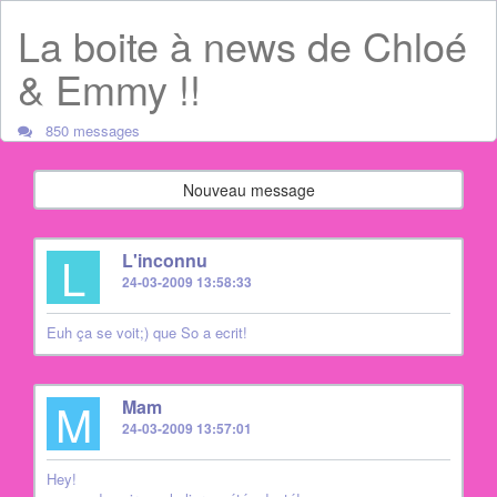
La boite à news de Chloé
& Emmy !!
850 messages
Nouveau message
L
L'inconnu
24-03-2009 13:58:33
Euh ça se voit;) que So a ecrit!
M
Mam
24-03-2009 13:57:01
Hey!