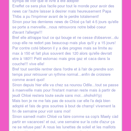
sympa de voir que le livre a été adopté!
Eneffet ce sera plus facile pour tout le monde pour avoir des
news car l'autre laisser à desirer mais heureusement Papa
Thibs a pu l'imprimer avant de le perdre totalement!
Sinon pour les dernieres news de Chloé ça fait 4-5 jours qu'elle
se porte a merveille...nous retrouvons notre bébé coeur
d'avant l'allergie!!!
Bref elle attrappe tout ce qui bouge et ne cesse d'observer...du
coup elle ne redort pas beaucoup mais plus qu'il y a 15 jours!
Par contre coté biberon il y a des progres mais se limite au
max à 150 et fait plus souvent des 120 alors qu'elle devrait
etre à 180!!! Petit estomac mais gros gaz et caca dans la
couche!!! vive elle!
Bref tout semble rentrer dans l'ordre et à l'air de prendre son
temps pour retrouver un rythme normal...enfin de croisiere
comme avant quoi!
Sinon depuis hier elle va chez sa nounou Odile...tout se passe
à maerveille mais pour l'instant maman reste mais à partir de
jeudi Chloé restera toute seule sans moi...ohohoh!!p)
Mais bon je ne me fais pas de soucis car elle l'a dejà bien
adopté et fais de gros sourires à bout de champ! vivement la
fin de semaine pour voir sans moi!
Sinon samedi matin Chloé va faire comme sa cop's Maely càd
partir en vacances! et oui, une semaine sur la cote d'azur ça
ne se refuse pas! A nous les lunettes de soleil et les maillots