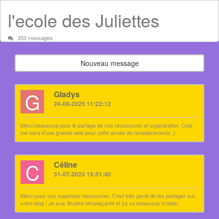
l'ecole des Juliettes
353 messages
Nouveau message
G
Gladys
24-08-2025 11:22:12
Merci beaucoup pour le partage de vos ressources et organisation. Cela
me sera d'une grande aide pour cette année de remplacements ;).
C
Céline
31-07-2023 15:51:40
Merci pour ces superbes ressources. C'est très gentil de les partager sur
votre blog ! Je suis titulaire remplaçante et ça va beaucoup m'aider.