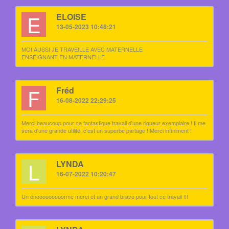
E
ELOISE
13-05-2023 10:48:21
MOI AUSSI JE TRAVEILLE AVEC MATERNELLE
ENSEIGNANT EN MATERNELLE
F
Fréd
16-08-2022 22:29:25
Merci beaucoup pour ce fantastique travail d'une rigueur exemplaire ! Il me
sera d'une grande utilité, c'est un superbe partage ! Merci infiniment !
L
LYNDA
16-07-2022 10:20:47
Un énooooooooorme merci et un grand bravo pour tout ce travail !!!