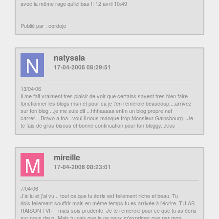
avec la même rage qu'ici bas !! 12 avril 10:49
Publié par : cordojo
N
natyssia
17-04-2006 08:29:51
13/04/06
Il me fait vraiment tres plaisir de voir que certains savent tres bien faire
fonctionner les blogs msn et pour ca je t'en remercie beaucoup....arrivez
sur ton blog ...je me suis dit ...hhhaaaaa enfin un blog propre net
carrer....Bravo a toa...voui il nous manque trop Monsieur Gainsbourg...Je
te fais de gros bisous et bonne continuation pour ton bloggy...kiss
M
mireille
17-04-2006 08:23:01
7/04/06
J'ai lu et j'ai vu... tout ce que tu écris est tellement riche et beau. Tu
dois tellement souffrir mais en même temps tu es arrivée à l'écrire. TU AS
RAISON ! VIT ! mais sois prudente. Je te remercie pour ce que tu as écris
sur nous deux. Mais tu sais que je ne peux m'exprimer que par mon