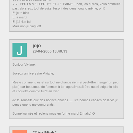
VIVI T'ES LA MEILLEURE!! ET JE T'AIME!! (bon, les autres, vous emballez
pas, alors eux tout de suite, l'esprit des gens, quand même, pffff)
Et je te bise
Et à mardi
Et j'ai rien fait
Mais non je blague!!
J
jojo
28-04-2006 13:40:13
Bonjour Viviane,
Joyeux anniversaire Viviane,
Reste comme tu es et surtout ne change rien (si peut-être manger un peu
plus) car beaucoup de femmes à ton âge aimerait être aussi élégante jolie
et coquette comme tu l'étais hier.
Je te souhaite que des bonnes choses...... les bonnes choses de la vie je
pense que tu me comprends.
Bonne journée et reviens nous en forme mardi 2 mai.p):O
*The Mick*