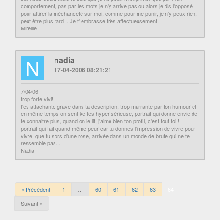
comportement, pas par les mots je n'y arrive pas ou alors je dis l'opposé
pour attirer la méchanceté sur moi, comme pour me punir, je n'y peux rien,
peut être plus tard ...Je t' embrasse très affectueusement.
Mireille
N
nadia
17-04-2006 08:21:21
7/04/06
trop forte vivi!
t'es attachante grave dans ta description, trop marrante par ton humour et
en même temps on sent ke tes hyper sérieuse, portrait qui donne envie de
te connaitre plus, quand on le lit, j'aime bien ton profil, c'est tout toi!!!
portrait qui fait quand même peur car tu donnes l'impression de vivre pour
vivre, que tu sors d'une rose, arrivée dans un monde de brute qui ne te
ressemble pas...
Nadia
« Précédent
1
…
60
61
62
63
64
Suivant »