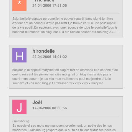
*
24-04-2006 17:51:06
Salut!kel jolie espace personel,je ne pouvai repartir sans signé ton livre
d'or,car cet un honneur d'etre passer!Et,je trouve ke tu a une philosophie
de la vie positif.En espèrant avoir une réponce de toi,je te souhaite"tous le
bonheur du monde",un blogueur ki a étè ravi de passer sur ton blog.A+......
H
hirondelle
24-04-2006 14:01:02
bonjour je m appelle maryline ton blog et fort en émotions tu c est dire tt ce
que tu ressent tes peines tes joies moi g fait un blog mes arrive pas a
ouvrir mon coeur !! je tes mis mon mail msn tu peut me joindre si tu le
souhaite et voir mon blog je t embrasse xxxxxxxxxxxx maryline
J
Joël
17-04-2006 08:30:56
Gainsbourg
Sa gueule et ses mots me manquent cruellement, un poéte des temps
modernes. Gainsbourg j'espére que là où tu es tu leur distille tes poésies