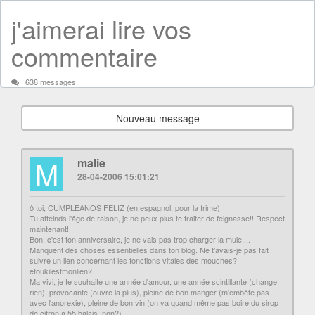
j'aimerai lire vos
commentaire
638 messages
Nouveau message
M
malie
28-04-2006 15:01:21
ô toi, CUMPLEANOS FELIZ (en espagnol, pour la frime)
Tu atteinds l'âge de raison, je ne peux plus te traiter de feignasse!! Respect
maintenant!!
Bon, c'est ton anniversaire, je ne vais pas trop charger la mule....
Manquent des choses essentielles dans ton blog. Ne t'avais-je pas fait
suivre un lien concernant les fonctions vitales des mouches?
etoukilestmonlien?
Ma vivi, je te souhaite une année d'amour, une année scintillante (change
rien), provocante (ouvre la plus), pleine de bon manger (m'embête pas
avec l'anorexie), pleine de bon vin (on va quand même pas boire du sirop
de citron à 55 balais, non?).