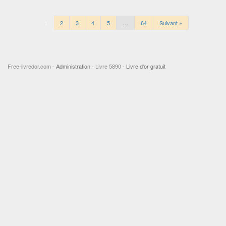
1
2
3
4
5
…
64
Suivant »
Free-livredor.com -
Administration
- Livre 5890 -
Livre d'or gratuit