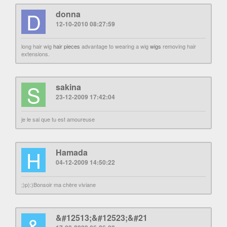
D
donna
12-10-2010 08:27:59
long hair wig
hair pieces
advantage to wearing a wig
wigs
removing hair
extensions.
S
sakina
23-12-2009 17:42:04
je le sai que tu est amoureuse
H
Hamada
04-12-2009 14:50:22
;)p):)Bonsoir ma chère viviane
&
&#12513;&#12523;&#21