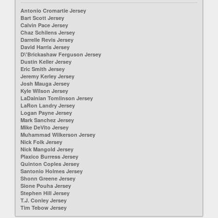
Antonio Cromartie Jersey
Bart Scott Jersey
Calvin Pace Jersey
Chaz Schilens Jersey
Darrelle Revis Jersey
David Harris Jersey
D\'Brickashaw Ferguson Jersey
Dustin Keller Jersey
Eric Smith Jersey
Jeremy Kerley Jersey
Josh Mauga Jersey
Kyle Wilson Jersey
LaDainian Tomlinson Jersey
LaRon Landry Jersey
Logan Payne Jersey
Mark Sanchez Jersey
Mike DeVito Jersey
Muhammad Wilkerson Jersey
Nick Folk Jersey
Nick Mangold Jersey
Plaxico Burress Jersey
Quinton Coples Jersey
Santonio Holmes Jersey
Shonn Greene Jersey
Sione Pouha Jersey
Stephen Hill Jersey
T.J. Conley Jersey
Tim Tebow Jersey