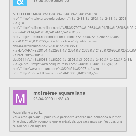
17-08-2009 06:26:00
MR.TELEKURA(&#12511;&#12473;&#12479;&#12540;<a
href="http://mrtelekura.deaicrest.com/">&#12486;&#12524;&#12463;&#12521;
</a>)<a
href="http://majicon.mailonna.net/">35&#27507;&#12363;&#12425;&#12398;&#125
</a>~&#12414;&#12376;&#12467;&#12531;<a
href="http://firebird.handmadefriends.com/">&#20986;&#20250;&#12356;
</a>&#12490;&#12499;~FireBird<a href="http://hitozuma-
dakara.kirakiradeai.net/">&#20154;&#22971;
</a>DAKARA~&#20154;&#22971;&#12384;&#12363;&#12425;&#20986;&#20250;&#
<a href="http://suteki-
deai034.info/">&#20986;&#20250;&#12356;&#31995;&#12469;&#12452;&#12488;
</a><a href="http://www.bouquet-toss.com/">&#23130;&#27963;</a><a
href="http://www.ero-tism.com/">&#20154;&#22971;</a><a
href="http://furin.adult-tours.com/">&#19981;&#20523;</a>
M
moi même aquarellane
23-04-2009 11:28:40
Aquarellane a écrit...
vous êtes qui vous ? pour vous permettre d'écrire des conneries sur mon
livre d'or. J'ai bien compris que je n'écrivais que cela mais ce n'est pas une
raison pour en rajouter.