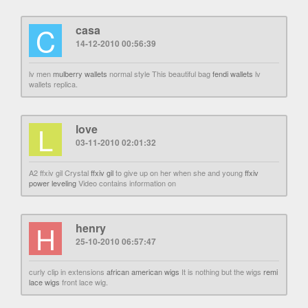
C
casa
14-12-2010 00:56:39
lv men
mulberry wallets
normal style This beautiful bag
fendi wallets
lv
wallets replica.
L
love
03-11-2010 02:01:32
A2 ffxiv gil Crystal
ffxiv gil
to give up on her when she and young
ffxiv
power leveling
Video contains information on
H
henry
25-10-2010 06:57:47
curly clip in extensions
african american wigs
It is nothing but the wigs
remi
lace wigs
front lace wig.