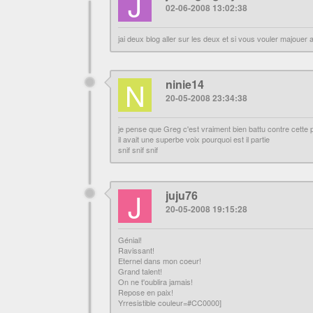
J
02-06-2008 13:02:38
jai deux blog aller sur les deux et si vous vouler majouer
N
ninie14
20-05-2008 23:34:38
je pense que Greg c'est vraiment bien battu contre cette pu
il avait une superbe voix pourquoi est il partie
snif snif snif
J
juju76
20-05-2008 19:15:28
Génial!
Ravissant!
Eternel dans mon coeur!
Grand talent!
On ne t'oublira jamais!
Repose en paix!
Yrresistible couleur=#CC0000]