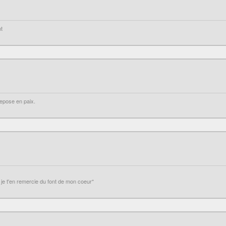
nt
repose en paix.
e je t'en remercie du font de mon coeur*