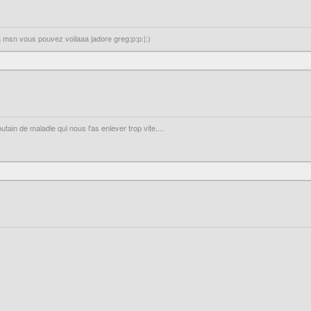
 a msn vous pouvez voilaaa jadore greg:p:p:|:)
tain de maladie qui nous l'as enlever trop vite....