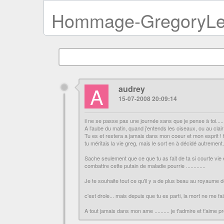
Hommage-GregoryLe
A
audrey
15-07-2008 20:09:14
il ne se passe pas une journée sans que je pense à toi.......
A l'aube du matin, quand j'entends les oiseaux, ou au clair d
Tu es et restera a jamais dans mon coeur et mon esprit ! tu
tu méritais la vie greg, mais le sort en à décidé autrement.
Sache seulement que ce que tu as fait de ta si courte vie 
combattre cette putain de maladie pourrie .............
Je te souhaite tout ce qu'il y a de plus beau au royaume des c
c'est drole... mais depuis que tu es parti, la mort ne me fais
A tout jamais dans mon ame .......... je t'admire et t'aime p