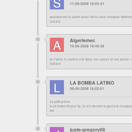
S
11-06-2008 18:03:41
pourquoi est tu partie aussi vite tu nous manques telleme
:p:p:p:p
A
Algeriemec
10-06-2008 19:49:39
on t'aime, tu restera a tjr dans nos coeurs et nos pensé. 
Sofiane
L
LA BOMBA LATINO
06-06-2008 18:02:01
Le petit prince
tu té endormit pour tjs, tu m'a donnée la gout à la musiqu
léa
juste-gregory66