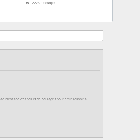
2223 messages
mense message d'espoir et de courage ! pour enfin réussir a