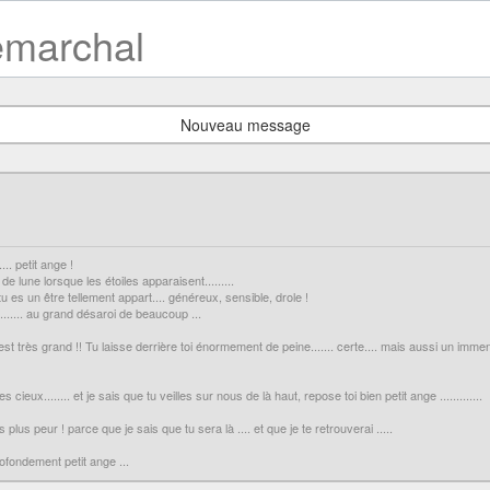
marchal
Nouveau message
.. petit ange !
e lune lorsque les étoiles apparaisent.........
 es un être tellement appart.... généreux, sensible, drole !
....... au grand désaroi de beaucoup ...
est très grand !! Tu laisse derrière toi énormement de peine....... certe.... mais aussi un im
ieux........ et je sais que tu veilles sur nous de là haut, repose toi bien petit ange .............
 plus peur ! parce que je sais que tu sera là .... et que je te retrouverai .....
rofondement petit ange ...