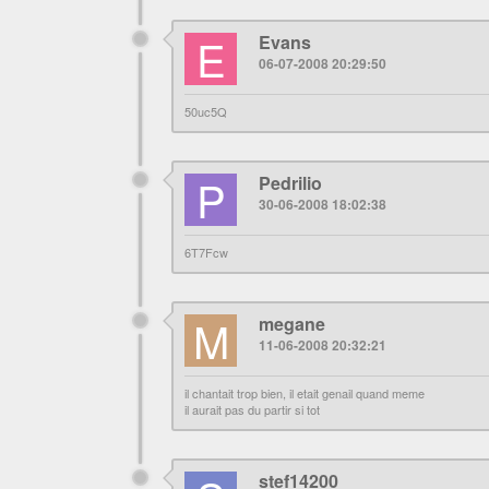
E
Evans
06-07-2008 20:29:50
50uc5Q
P
Pedrilio
30-06-2008 18:02:38
6T7Fcw
M
megane
11-06-2008 20:32:21
il chantait trop bien, il etait genail quand meme
il aurait pas du partir si tot
stef14200