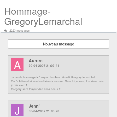
Hommage-
GregoryLemarchal
2223 messages
Nouveau message
A
Aurore
30-04-2007 21:03:41
Je rends hommage à l'unique chanteur décedé Gregory lemarchal !
On l'a tellment aimé et on l'aimera encore ..Sans lui je vais plus vivre mais
je fais avec !
Gregory sera toujour dan snos coeur !:|
J
Jenn'
30-04-2007 21:03:20