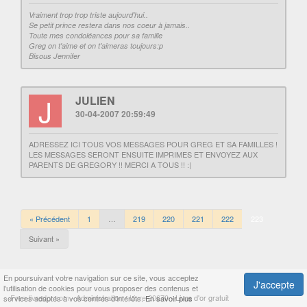
Vraiment trop trop triste aujourd'hui..
Se petit prince restera dans nos coeur à jamais..
Toute mes condoléances pour sa famille
Greg on t'aime et on t'aimeras toujours:p
Bisous Jennifer
J
JULIEN
30-04-2007 20:59:49
ADRESSEZ ICI TOUS VOS MESSAGES POUR GREG ET SA FAMILLES !
LES MESSAGES SERONT ENSUITE IMPRIMES ET ENVOYEZ AUX
PARENTS DE GREGORY !! MERCI A TOUS !! :|
« Précédent
1
…
219
220
221
222
223
Suivant »
En poursuivant votre navigation sur ce site, vous acceptez
J'accepte
l’utilisation de cookies pour vous proposer des contenus et
Free-livredor.com -
Administration
- Livre 20670 -
Livre d'or gratuit
services adaptés à vos centres d’intérêts.
En savoir plus