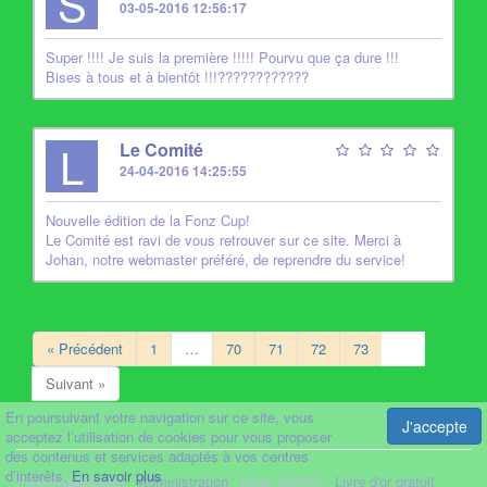
S
03-05-2016 12:56:17
Super !!!! Je suis la première !!!!! Pourvu que ça dure !!!
Bises à tous et à bientôt !!!????????????
L
Le Comité
24-04-2016 14:25:55
Nouvelle édition de la Fonz Cup!
Le Comité est ravi de vous retrouver sur ce site. Merci à
Johan, notre webmaster préféré, de reprendre du service!
« Précédent
1
…
70
71
72
73
74
Suivant »
En poursuivant votre navigation sur ce site, vous
J'accepte
acceptez l’utilisation de cookies pour vous proposer
des contenus et services adaptés à vos centres
d’intérêts.
En savoir plus
Free-livredor.com -
Administration
- Livre 122473 -
Livre d'or gratuit