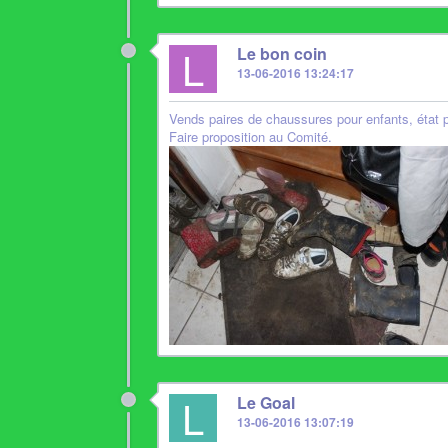
L
Le bon coin
13-06-2016 13:24:17
Vends paires de chaussures pour enfants, état 
Faire proposition au Comité.
L
Le Goal
13-06-2016 13:07:19