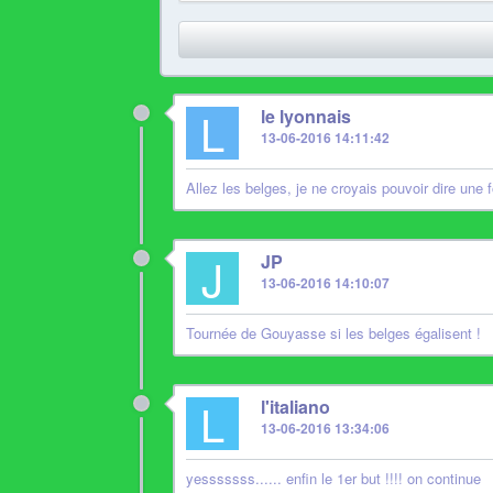
L
le lyonnais
13-06-2016 14:11:42
Allez les belges, je ne croyais pouvoir dire une 
J
JP
13-06-2016 14:10:07
Tournée de Gouyasse si les belges égalisent !
L
l'italiano
13-06-2016 13:34:06
yesssssss...... enfin le 1er but !!!! on continue