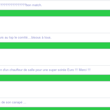
???????????????????bon match.
rs au top le comité....bisous à tous.
 d'un chauffeur de salle pour une super soirée Euro !!! Merci !!!
 de son canapé ...