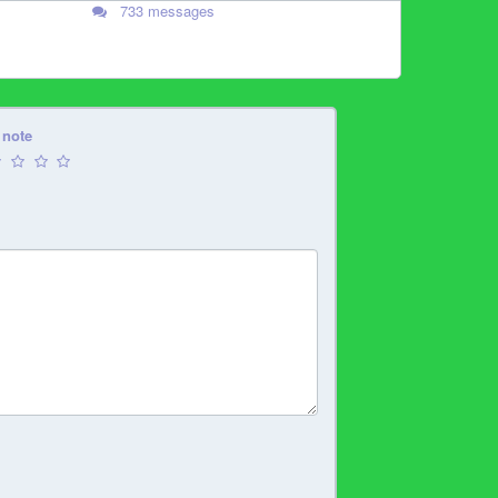
733 messages
 note