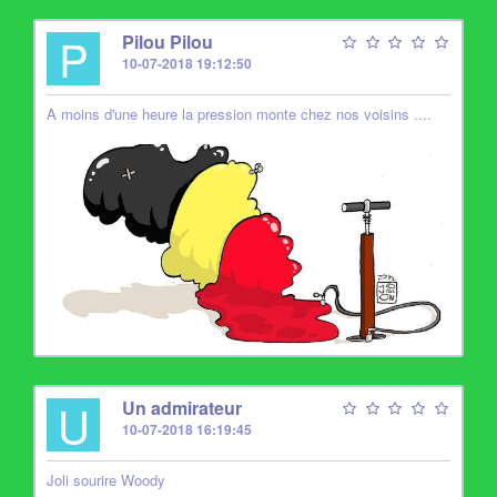
P
Pilou Pilou
10-07-2018 19:12:50
A moins d'une heure la pression monte chez nos voisins ....
U
Un admirateur
10-07-2018 16:19:45
Joli sourire Woody