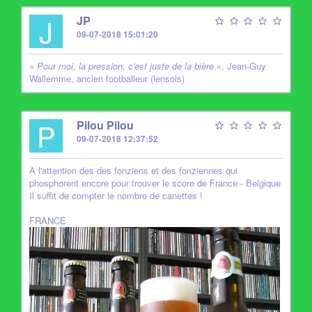
J
JP
09-07-2018 15:01:20
«
Pour moi, la pression, c'est juste de la bière
», Jean-Guy
Wallemme, ancien footballeur (lensois)
P
Pilou Pilou
09-07-2018 12:37:52
A l'attention des des fonziens et des fonziennes qui
phosphorent encore pour trouver le score de France - Belgique
Il suffit de compter le nombre de canettes !
FRANCE