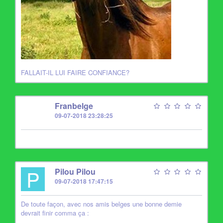
FALLAIT-IL LUI FAIRE CONFIANCE?
F
Franbelge
09-07-2018 23:28:25
P
Pilou Pilou
09-07-2018 17:47:15
De toute façon, avec nos amis belges une bonne demie
devrait finir comma ça :