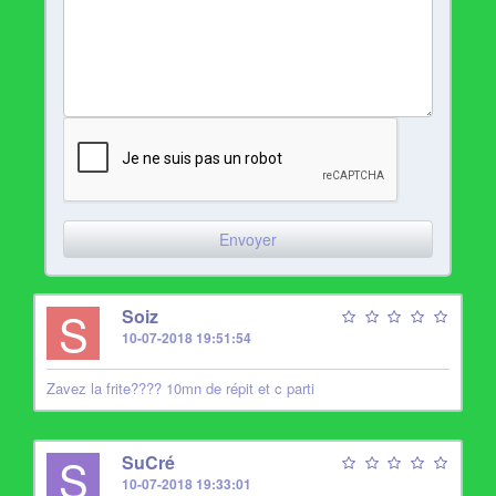
S
Soiz
10-07-2018 19:51:54
Zavez la frite???? 10mn de répit et c parti
S
SuCré
10-07-2018 19:33:01