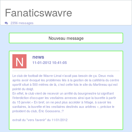
Fanaticswavre
2356 messages
Nouveau message
N
news
11-01-2012 10:41:05
Le club de football de Wavre-Limal n’avait pas besoin de ça. Deux mois
après avoir évoqué les problèmes liés à la gestion de la cafétéria du centre
sportif situé à 500 mètres de là, c’est cette fois le site du Martineau qui est
pointé du doigt.
En effet, le club vient de recevoir un arrêté du bourgmestre lui signifiant
l’interdiction d’occuper les vestiaires annexes ainsi que la buvette à partir
du 15 janvier.« En bref, on ne peut plus accéder à l’étage, à savoir les
sanitaires, la buvette et les vestiaires destinés aux arbitres », précise le
président du club, Éric Goossens.:?
extrait du "vers l'avenir" du 11/01/2012