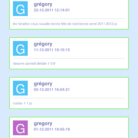
G
grégory
22-12-2011 12:14:01
les fanatics vous souaite bonne féte de noel bonne anné 2011 2012 p)
G
grégory
11-12-2011 19:10:13
rjwavre samedi défaite 1-0:#
G
grégory
05-12-2011 16:04:21
rustas 1-1 p)
G
gregory
01-12-2011 19:05:19