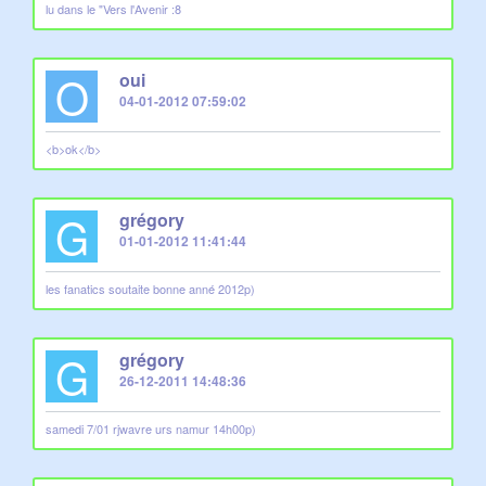
lu dans le "Vers l'Avenir :8
O
oui
04-01-2012 07:59:02
<b>ok</b>
G
grégory
01-01-2012 11:41:44
les fanatics soutaite bonne anné 2012p)
G
grégory
26-12-2011 14:48:36
samedi 7/01 rjwavre urs namur 14h00p)