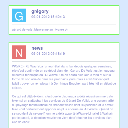
G
grégory
09-01-2012 15:40:13
gérard de vuijst bienvenue au rjwavre p)
N
news
09-01-2012 09:18:19
WAVRE - RJ WavreLa rumeur était dans l’air depuis quelques semaines,
elle s’est confirmée en ce début d’année : Gérard De Vuijst est le nouveau
directeur technique du RJ Wavre. On en saura plus sur le fond et sur la
forme de son arrivée dans les prochains jours mais il était évident qu’il
fallait trouver un remplaçant à Dominique Boucher, parti très tôt en début de
saison.
Ce qui est déjà évident, c’est que le club maca a déjà réussi son mercato
hivernal en s’attachant les services de Gérard De Vuijst, une personnalité
du paysage footballistique en Brabant wallon dont l’expérience et le savoir-
faire vont certainement apporter un plus énorme au RJ Wavre. Quand on
se souvient de ce que l’homme a déjà apporté àWavre-Limal et à Walhain
par le passé, la direction wavrienne vient de s’attacher les services d’un
allié de choix.