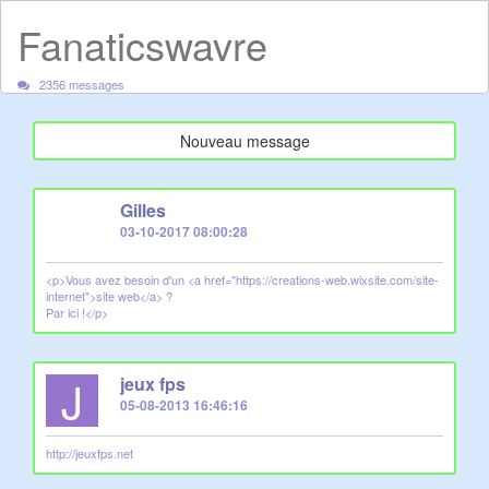
Fanaticswavre
2356 messages
Nouveau message
G
Gilles
03-10-2017 08:00:28
<p>Vous avez besoin d'un <a href="https://creations-web.wixsite.com/site-
internet">site web</a> ?
Par ici !</p>
J
jeux fps
05-08-2013 16:46:16
http://jeuxfps.net