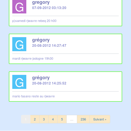
G
gregory
07-09-2012 03:13:20
p)samedi rjwavre rebeq 20 h00
G
grégory
20-08-2012 14:27:47
mardi rjwavre jodogne 19h30
G
grégory
20-08-2012 14:25:52
mario fasano reste au rjwavre
1
2
3
4
5
…
236
Suivant »