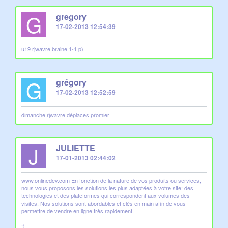
G
gregory
17-02-2013 12:54:39
u19 rjwavre braine 1-1 p)
G
grégory
17-02-2013 12:52:59
dimanche rjwavre déplaces promier
J
JULIETTE
17-01-2013 02:44:02
www.onlinedev.com En fonction de la nature de vos produits ou services,
nous vous proposons les solutions les plus adaptées à votre site: des
technologies et des plateformes qui correspondent aux volumes des
visites. Nos solutions sont abordables et clés en main afin de vous
permettre de vendre en ligne très rapidement.
:)