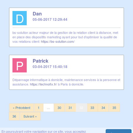
D
Dan
05-06-2017 12:29:44
bs-solution acteur majeur de la gestion de la relation client à distance, met
en place des dispositifs marketing ayant pour but d’optimiser la qualité de
vos relations client:
https://bs-solution.com/
P
Patrick
03-04-2017 15:40:18
Dépannage informatique à domicile, maintenance services à la personne et
assistance.
https://technofix.fr/
à Paris à domicile.
« Précédent
1
…
30
31
32
33
34
35
36
Suivant »
En poursuivant votre navigation sur ce site, vous acceptez