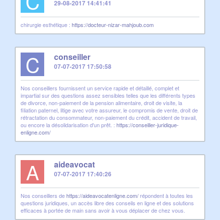
C
29-08-2017 14:41:41
chirurgie esthétique :
https://docteur-nizar-mahjoub.com
C
conseiller
07-07-2017 17:50:58
Nos conseillers fournissent un service rapide et détaillé, complet et
impartial sur des questions assez sensibles telles que les différents types
de divorce, non-paiement de la pension alimentaire, droit de visite, la
filiation paternel, litige avec votre assureur, le compromis de vente, droit de
rétractation du consommateur, non-paiement du crédit, accident de travail,
ou encore la désolidarisation d'un prêt. :
https://conseiller-juridique-
enligne.com/
A
aideavocat
07-07-2017 17:40:26
Nos conseillers de
https://aideavocatenligne.com/
répondent à toutes les
questions juridiques, un accès libre des conseils en ligne et des solutions
efficaces à portée de main sans avoir à vous déplacer de chez vous.