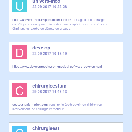
U
univers-med
22-09-2017 10:22:28
https://univers-med.fr/liposuccion-tunisie/
: Il s'agit d'une chirurgie
esthétique conçue pour mincir des zones spécifiques du corps en
éliminant les excès de dépôts de graisse.
D
develop
22-09-2017 10:18:19
https://www.developrobots.com/medical-software-development
C
chirurgieesttun
29-08-2017 14:43:13
docteur-anis-mallek.com
vous invite à découvrir les différentes
interventions de chirurgie esthétique
chirurgieest