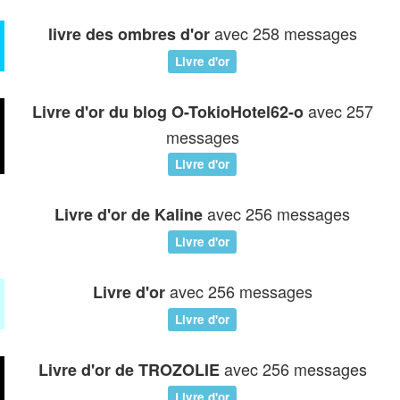
avec 258 messages
livre des ombres d'or
Livre d'or
avec 257
Livre d'or du blog O-TokioHotel62-o
messages
Livre d'or
avec 256 messages
Livre d'or de Kaline
Livre d'or
avec 256 messages
Livre d'or
Livre d'or
avec 256 messages
Livre d'or de TROZOLIE
Livre d'or