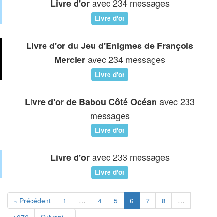
avec 234 messages
Livre d'or
Livre d'or
Livre d'or du Jeu d'Enigmes de François
avec 234 messages
Mercier
Livre d'or
avec 233
Livre d'or de Babou Côté Océan
messages
Livre d'or
avec 233 messages
Livre d'or
Livre d'or
« Précédent
1
…
4
5
6
7
8
…