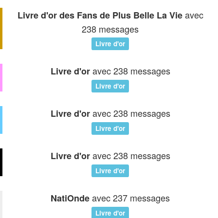
avec
Livre d'or des Fans de Plus Belle La Vie
238 messages
Livre d'or
avec 238 messages
Livre d'or
Livre d'or
avec 238 messages
Livre d'or
Livre d'or
avec 238 messages
Livre d'or
Livre d'or
avec 237 messages
NatiOnde
Livre d'or