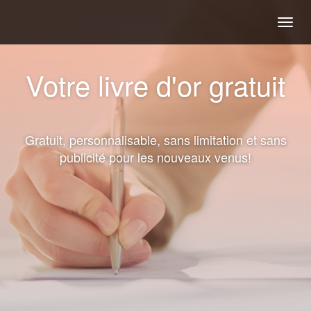
Togg
navig
Votre livre d'or gratuit
Gratuit, personnalisable, sans limitation et sans
publicité pour les nouveaux venus!