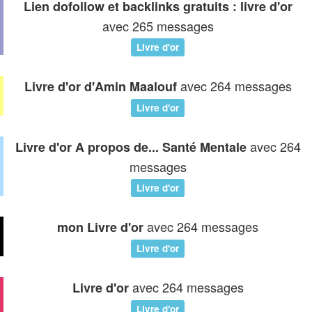
Lien dofollow et backlinks gratuits : livre d'or
avec 265 messages
Livre d'or
avec 264 messages
Livre d'or d'Amin Maalouf
Livre d'or
avec 264
Livre d'or A propos de... Santé Mentale
messages
Livre d'or
avec 264 messages
mon Livre d'or
Livre d'or
avec 264 messages
Livre d'or
Livre d'or