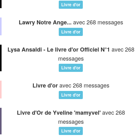
Livre d'or
avec 268 messages
Lawry Notre Ange...
Livre d'or
avec 268
Lysa Ansaldi - Le livre d'or Officiel N°1
messages
Livre d'or
avec 268 messages
Livre d'or
Livre d'or
avec 268
Livre d'Or de Yveline 'mamyvel'
messages
Livre d'or