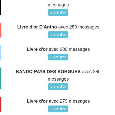
messages
Livre d'or
avec 280 messages
Livre d'or D'Antho
Livre d'or
avec 280 messages
Livre d'or
Livre d'or
avec 280
RANDO PAYS DES SORGUES
messages
Livre d'or
avec 279 messages
Livre d'or
Livre d'or