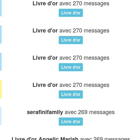
avec 270 messages
Livre d'or
Livre d'or
avec 270 messages
Livre d'or
Livre d'or
avec 270 messages
Livre d'or
Livre d'or
avec 270 messages
Livre d'or
Livre d'or
avec 269 messages
serafinifamily
Livre d'or
avec 269 messages
Livre d'or Angelic Mariah