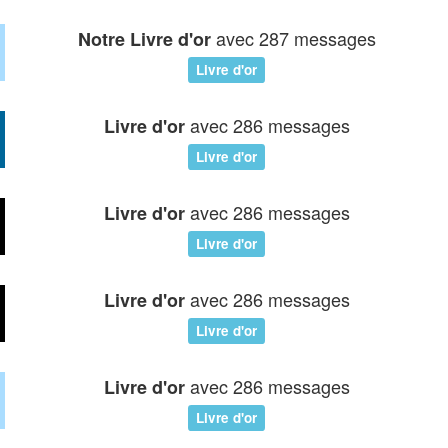
avec 287 messages
Notre Livre d'or
Livre d'or
avec 286 messages
Livre d'or
Livre d'or
avec 286 messages
Livre d'or
Livre d'or
avec 286 messages
Livre d'or
Livre d'or
avec 286 messages
Livre d'or
Livre d'or