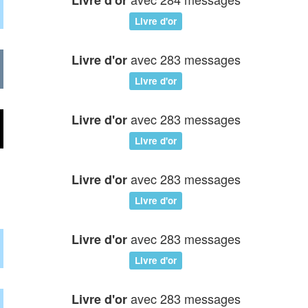
Livre d'or
Livre d'or
avec 283 messages
Livre d'or
Livre d'or
avec 283 messages
Livre d'or
Livre d'or
avec 283 messages
Livre d'or
Livre d'or
avec 283 messages
Livre d'or
Livre d'or
avec 283 messages
Livre d'or