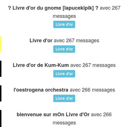
avec 267
? Livre d'or du gnome [lapucekipik] ?
messages
Livre d'or
avec 267 messages
Livre d'or
Livre d'or
avec 267 messages
Livre d'or de Kum-Kum
Livre d'or
avec 266 messages
l'oestrogena orchestra
Livre d'or
avec 266
bienvenue sur mOn Livre d'Or
messages