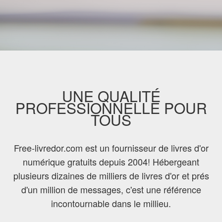
UNE QUALITÉ
PROFESSIONNELLE POUR
TOUS
Free-livredor.com est un fournisseur de livres d'or
numérique gratuits depuis 2004! Hébergeant
plusieurs dizaines de milliers de livres d'or et prés
d'un million de messages, c'est une référence
incontournable dans le millieu.