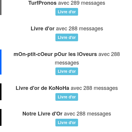
avec 289 messages
TurfPronos
Livre d'or
avec 288 messages
Livre d'or
Livre d'or
avec 288
mOn-ptit-cOeur pOur les lOveurs
messages
Livre d'or
avec 288 messages
Livre d'or de KoNoHa
Livre d'or
avec 288 messages
Notre Livre d'Or
Livre d'or