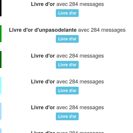
avec 284 messages
Livre d'or
Livre d'or
avec 284 messages
Livre d'or d'unpasodelante
Livre d'or
avec 284 messages
Livre d'or
Livre d'or
avec 284 messages
Livre d'or
Livre d'or
avec 284 messages
Livre d'or
Livre d'or
avec 284 messages