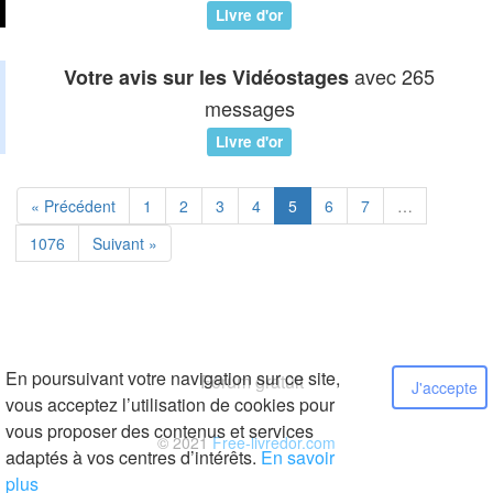
Livre d'or
avec 265
Votre avis sur les Vidéostages
messages
Livre d'or
« Précédent
1
2
3
4
5
6
7
…
1076
Suivant »
En poursuivant votre navigation sur ce site,
Forum gratuit
J'accepte
vous acceptez l’utilisation de cookies pour
vous proposer des contenus et services
© 2021
Free-livredor.com
adaptés à vos centres d’intérêts.
En savoir
plus