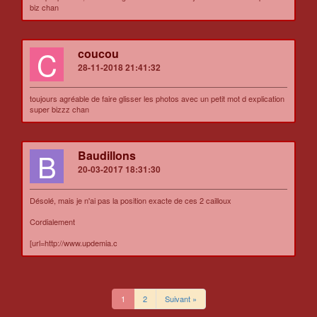
biz chan
C
coucou
28-11-2018 21:41:32
toujours agréable de faire glisser les photos avec un petit mot d explication
super bizzz chan
B
Baudillons
20-03-2017 18:31:30
Désolé, mais je n'ai pas la position exacte de ces 2 cailloux
Cordialement
[url=http://www.updemia.c
1
2
Suivant »