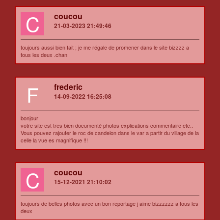
C
coucou
21-03-2023 21:49:46
toujours aussi bien fait ; je me régale de promener dans le site bizzzz a
tous les deux .chan
F
frederic
14-09-2022 16:25:08
bonjour
votre site est tres bien documenté photos explications commentaire etc..
Vous pouvez rajouter le roc de candelon dans le var a partir du village de la
celle la vue es magnifique !!!
C
coucou
15-12-2021 21:10:02
toujours de belles photos avec un bon reportage j aime bizzzzzz a tous les
deux