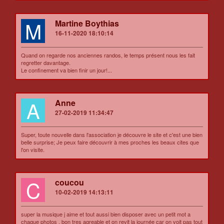
M
Martine Boythias
16-11-2020 18:10:14
Quand on regarde nos anciennes randos, le temps présent nous les fait
regretter davantage.
Le confinement va bien finir un jour!...
A
Anne
27-02-2019 11:34:47
Super, toute nouvelle dans l'association je découvre le site et c'est une bien
belle surprise; Je peux faire découvrir à mes proches les beaux cites que
l'on visite.
C
coucou
10-02-2019 14:13:11
super la musique j aime et tout aussi bien disposer avec un petit mot a
chaque photos , bon tres agreable et on revit la journée car on voit pas tout