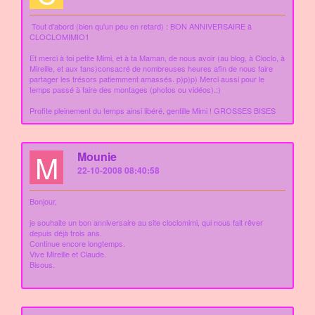
Tout d'abord (bien qu'un peu en retard) : BON ANNIVERSAIRE à
CLOCLOMIMIO1
Et merci à toi petite Mimi, et à ta Maman, de nous avoir (au blog, à Cloclo, à
Mireille, et aux fans)consacré de nombreuses heures afin de nous faire
partager les trésors patiemment amassés. p)p)p) Merci aussi pour le
temps passé à faire des montages (photos ou vidéos).:)
Profite pleinement du temps ainsi libéré, gentille Mimi ! GROSSES BISES
M
Mounie
22-10-2008 08:40:58
Bonjour,
je souhaite un bon anniversaire au site cloclomimi, qui nous fait rêver
depuis déjà trois ans.
Continue encore longtemps.
Vive Mireille et Claude.
Bisous.