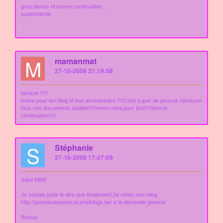
gros bisous et bonne continuation ...
supermamie
M
mamanmat
27-10-2008 21:19:58
bonsoir !!!!!
bravo pour ton blog et bon anniversaire !!!!!c'est super de pouvoir retrouver
tous ces documents oubliés!!!!!merci mimi pour tout!!!!!bonne
continuation!!!!
S
Stéphanie
27-10-2008 17:07:09
Salut MIMI
Je voulais juste te dire que finalement j'ai refais mon blog
http://plushautquemoi.skynetblogs.be/ a la demande general
Bisous