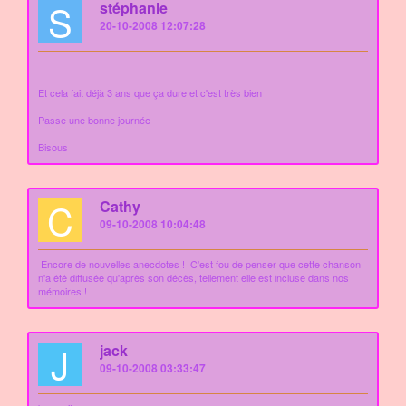
S
stéphanie
20-10-2008 12:07:28
Et cela fait déjà 3 ans que ça dure et c'est très bien
Passe une bonne journée
Bisous
C
Cathy
09-10-2008 10:04:48
Encore de nouvelles anecdotes !
C'est fou de penser que cette chanson
n'a été diffusée qu'après son décès, tellement elle est incluse dans nos
mémoires !
J
jack
09-10-2008 03:33:47