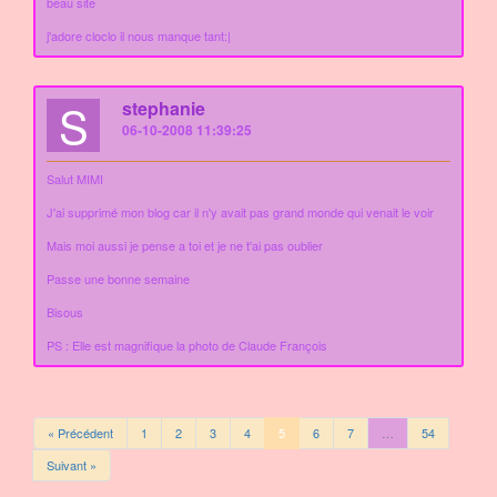
beau site
j'adore cloclo il nous manque tant:|
S
stephanie
06-10-2008 11:39:25
Salut MIMI
J'ai supprimé mon blog car il n'y avait pas grand monde qui venait le voir
Mais moi aussi je pense a toi et je ne t'ai pas oublier
Passe une bonne semaine
Bisous
PS : Elle est magnifique la photo de Claude François
« Précédent
1
2
3
4
5
6
7
…
54
Suivant »