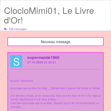
ClocloMimi01, Le Livre
d'Or!
538 messages
Nouveau message
S
supermamie1860
27-10-2008 21:34:31
bonsoir Cloclomimi,
dommage que arrêtes ton blog ... j'aimais bien y passer de temps en temps
...
ces derniers temps, je ne venais plus trop souvent dans le livre d'or mais je
venais régulièrement voir dans le blog ...
c'est bien dommage que tu arrêtes. j'espère que tu en recommenceras un
nouveau ...