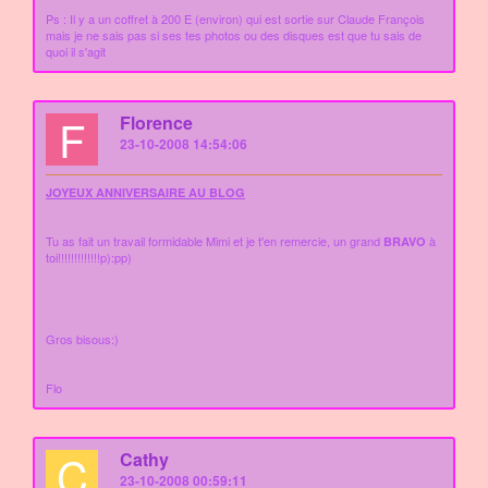
Ps : Il y a un coffret à 200 E (environ) qui est sortie sur Claude François
mais je ne sais pas si ses tes photos ou des disques est que tu sais de
quoi il s'agit
F
Florence
23-10-2008 14:54:06
JOYEUX ANNIVERSAIRE AU BLOG
Tu as fait un travail formidable Mimi et je t'en remercie, un grand
à
BRAVO
toi!!!!!!!!!!!!!p):pp)
Gros bisous:)
Flo
C
Cathy
23-10-2008 00:59:11