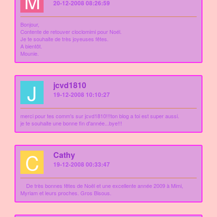
M
20-12-2008 08:26:59
Bonjour,
Contente de retouver cloclomimi pour Noél.
Je te souhaite de très joyeuses fêtes.
A bientôt.
Mounie.
J
jcvd1810
19-12-2008 10:10:27
merci pour tes comm's sur jcvd1810!!!ton blog a toi est super aussi.
je te souhaite une bonne fin d'année...bye!!!
C
Cathy
19-12-2008 00:33:47
De très bonnes fêtes de Noël et une excellente année 2009 à Mimi,
Myriam et leurs proches. Gros Bisous.