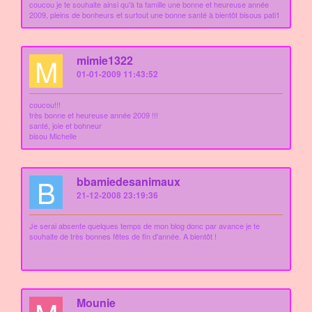
coucou je te souhaite ainsi qu'à ta famille une bonne et heureuse année
2009, pleins de bonheurs et surtout une bonne santé à bientôt bisous pati1
M
mimie1322
01-01-2009 11:43:52
coucou!!!
très bonne et heureuse année 2009 !!!
santé, joie et bohneur
bisou Michelle
B
bbamiedesanimaux
21-12-2008 23:19:36
Je serai absente quelques temps de mon blog donc par avance je te
souhaite de très bonnes fêtes de fin d'année. A bientôt !
Mounie