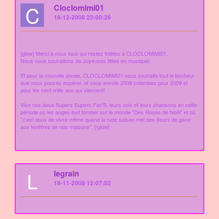
C
Cloclomimi01
18-12-2008 23:00:26
[glow] Merci à vous tous qui restez fidèles à CLOCLOMIMI01.
Nous vous souhaitons de Joyeuses fêtes en musique!
Et pour la nouvelle année, CLOCLOMIMI01 vous souhaite tout le bonheur
que vous pouvez espérer, et vous envoie 2009 colombes pour 2009 et
pour les cent-mille ans qui viennent!
Vive nos deux Supers Supers Fav'S, leurs voix et leurs chansons en cette
période où les anges font tomber sur le monde "Des Roses de Noël" et où
"c'est doux de vivre même quand la rude saison met des fleurs de givre
aux fenêtres de nos maisons". [/glow]
L
legrain
19-11-2008 12:07:52