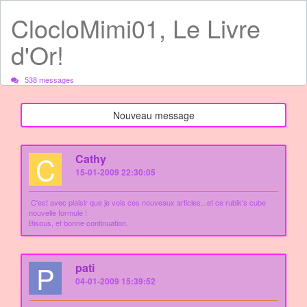
ClocloMimi01, Le Livre
d'Or!
538 messages
Nouveau message
C
Cathy
15-01-2009 22:30:05
C'est avec plaisir que je vois ces nouveaux articles...et ce rubik's cube
nouvelle formule !
Bisous, et bonne continuation.
P
pati
04-01-2009 15:39:52