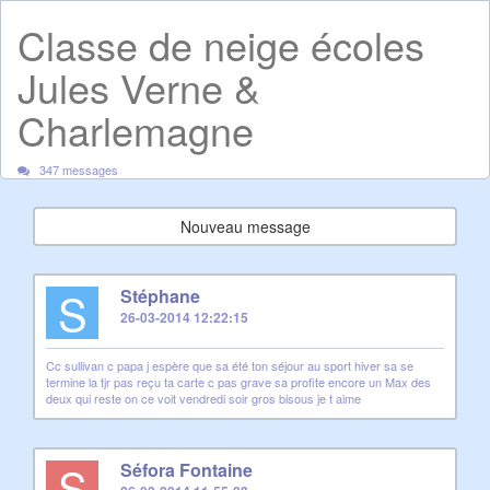
Classe de neige écoles
Jules Verne &
Charlemagne
347 messages
Nouveau message
S
Stéphane
26-03-2014 12:22:15
Cc sullivan c papa j espère que sa été ton séjour au sport hiver sa se
termine la tjr pas reçu ta carte c pas grave sa profite encore un Max des
deux qui reste on ce voit vendredi soir gros bisous je t aime
S
Séfora Fontaine