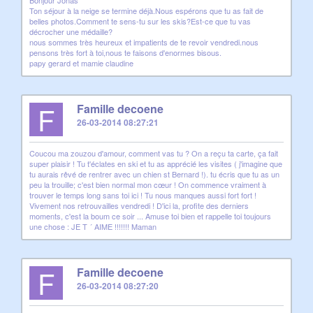
Bonjour Jonas
Ton séjour à la neige se termine déjà.Nous espérons que tu as fait de
belles photos.Comment te sens-tu sur les skis?Est-ce que tu vas
décrocher une médaille?
nous sommes très heureux et impatients de te revoir vendredi.nous
pensons très fort à toi,nous te faisons d'enormes bisous.
papy gerard et mamie claudine
F
Famille decoene
26-03-2014 08:27:21
Coucou ma zouzou d'amour, comment vas tu ? On a reçu ta carte, ça fait
super plaisir ! Tu t'éclates en ski et tu as apprécié les visites ( j'imagine que
tu aurais rêvé de rentrer avec un chien st Bernard !). tu écris que tu as un
peu la trouille; c'est bien normal mon cœur ! On commence vraiment à
trouver le temps long sans toi ici ! Tu nous manques aussi fort fort !
Vivement nos retrouvailles vendredi ! D'ici la, profite des derniers
moments, c'est la boum ce soir ... Amuse toi bien et rappelle toi toujours
une chose : JE T ´ AIME !!!!!!! Maman
F
Famille decoene
26-03-2014 08:27:20