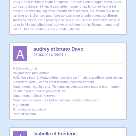
vous ? Tout le monde reste en haleine ! Ce soir c’est ta super boom, avec
qui vas-tu danser ? Hier, je suis allée manger chez tonton et Karine j’ai
enfin eu le droit aux légumes ! Mamie vient d’arriver, elle attend que tu lui
ramène un St Bernard pour faire concurrence à tonton avec son Berger
Allemand. Sinon, elle espère que tu sais skiée, l’année prochaine elle y va
avec toi ! Nous t’attendons tous vendredi bien brunie. Bisous maman qui
t’aime . Mamie, tonton Karine et toute la famille
A
audrey et bruno Davo
26-03-2014 09:21:11
A Davoine Jonas
Bonjour mon petit Amour,
Voilà, ton séjour à Montvauthier touche à sa fin, alors profite encore de ces
2 derniers jours. Ce soir c'est la boum, quel événement !
Nous avons reçu ta carte. Tu imagines bien que cela nous a énormement
touché papa et moi de pouvoir te lire.
Nous avons hâte de te revoir.
Nous t'embrassons très fort et t'aimons de tout notre coeur.
A vendredi
Gros bisous tous doux
Papa et Maman
Isabelle et Frédéric