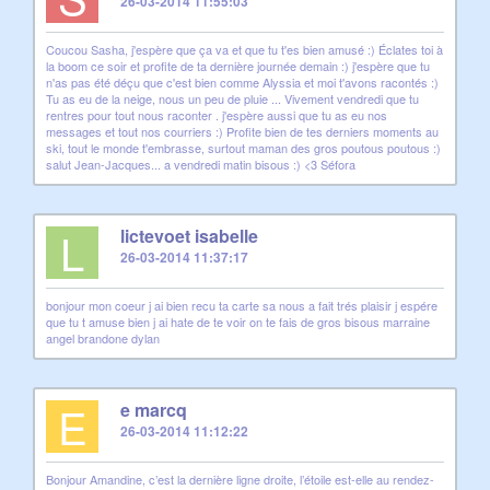
26-03-2014 11:55:03
Coucou Sasha, j'espère que ça va et que tu t'es bien amusé :) Éclates toi à
la boom ce soir et profite de ta dernière journée demain :) j'espère que tu
n'as pas été déçu que c'est bien comme Alyssia et moi t'avons racontés :)
Tu as eu de la neige, nous un peu de pluie ... Vivement vendredi que tu
rentres pour tout nous raconter . j'espère aussi que tu as eu nos
messages et tout nos courriers :) Profite bien de tes derniers moments au
ski, tout le monde t'embrasse, surtout maman des gros poutous poutous :)
salut Jean-Jacques... a vendredi matin bisous :) <3 Séfora
L
lictevoet isabelle
26-03-2014 11:37:17
bonjour mon coeur j ai bien recu ta carte sa nous a fait trés plaisir j espére
que tu t amuse bien j ai hate de te voir on te fais de gros bisous marraine
angel brandone dylan
E
e marcq
26-03-2014 11:12:22
Bonjour Amandine, c’est la dernière ligne droite, l’étoile est-elle au rendez-