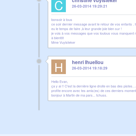
C
christine vuylsteker
26-03-2014 19:29:21
bonsoir à tous
ce soir dernier message avant le retour de vos enfants . Il
eu le temps de faire ,à leur grande joie bien sur !
je vois à vos messages que vos loulous vous manquent mais 
à bientôt
Mme Vuylsteker
H
henri Ihuellou
26-03-2014 19:18:29
Hello Evan,
ça y ai !! C'est la dernière ligne droite en bas des pist
profite encore avec tes amis(es) de ces derniers moments e
bonjour à Martin de ma pars... tchuss.