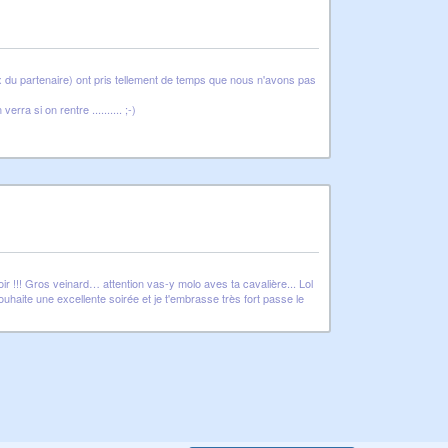
oix du partenaire) ont pris tellement de temps que nous n'avons pas
a si on rentre .......... ;-)
ir !!! Gros veinard… attention vas-y molo aves ta cavalière... Lol
uhaite une excellente soirée et je t'embrasse très fort passe le