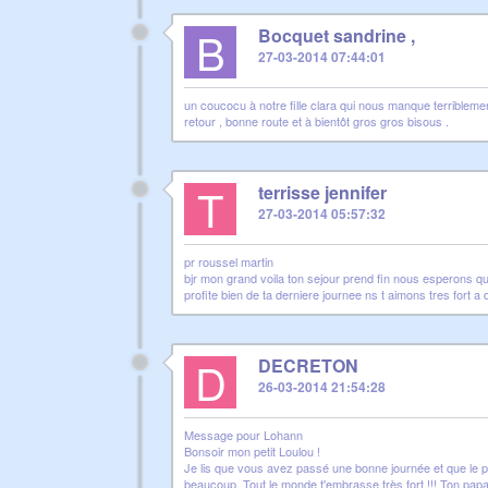
B
Bocquet sandrine ,
27-03-2014 07:44:01
un coucocu à notre fille clara qui nous manque terribleme
retour , bonne route et à bientôt gros gros bisous .
T
terrisse jennifer
27-03-2014 05:57:32
pr roussel martin
bjr mon grand voila ton sejour prend fin nous esperons qu
profite bien de ta derniere journee ns t aimons tres fort
D
DECRETON
26-03-2014 21:54:28
Message pour Lohann
Bonsoir mon petit Loulou !
Je lis que vous avez passé une bonne journée et que le p
beaucoup. Tout le monde t'embrasse très fort !!! Ton papa 