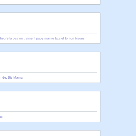
heure la bas on t aiment papy mamie tata et tonton bisous
ournée. Biz Maman
us