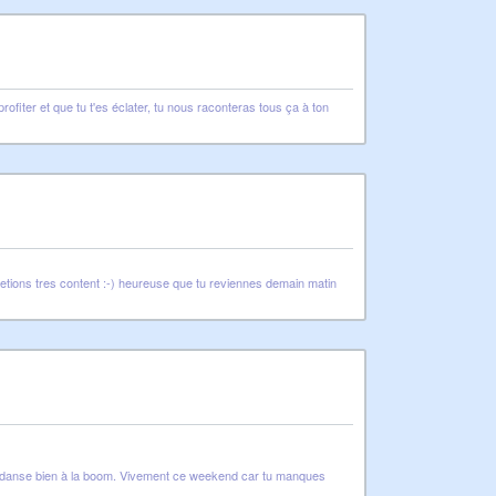
fiter et que tu t'es éclater, tu nous raconteras tous ça à ton
 etions tres content :-) heureuse que tu reviennes demain matin
 et danse bien à la boom. Vivement ce weekend car tu manques