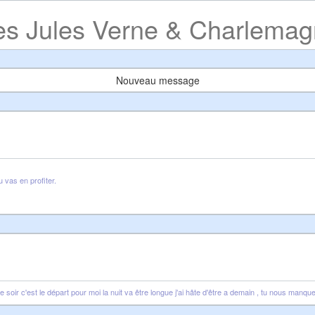
les Jules Verne & Charlema
Nouveau message
 vas en profiter.
, ce soir c'est le départ pour moi la nuit va être longue j'ai hâte d'être a demain , tu 