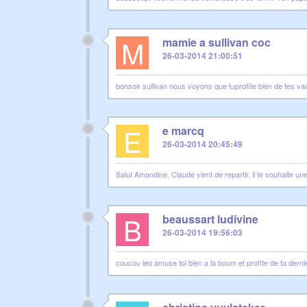
M
mamie a sullivan coc
26-03-2014 21:00:51
bonsoir sullivan nous voyons que tuprofite bien de tes v
E
e marcq
26-03-2014 20:45:49
Salut Amandine, Claude vient de repartir, il te souhaite u
B
beaussart ludivine
26-03-2014 19:56:03
coucou leo amuse toi bien a la boum et profite de ta dernie