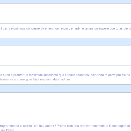
nt , en ce qui nous concerne vivement ton retour , en même temps on éspere que tu as bien pro
e tu en a profiter un maximum impatiente que tu nous racontes. bien recu ta carte puzzle ns
 a demain mon coeur gros bisx maman fafa et adrian
rogramme de la soirée l'est tout autant ! Profite bien des derniers moments à la montagne
qui t'aime.