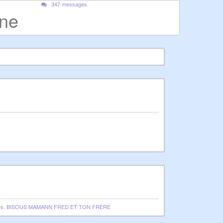
347 messages
gne
nous manques. BISOUS MAMANN FRED ET TON FRERE