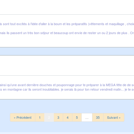
s sont tout excités à l'idée d'aller à la boum et les préparatifs (vêtements et maquillage , ch
ils passent un très bon séjour et beaucoup ont envie de rester un ou 2 jours de plus . On verr
es…ainsi qu'une avant dernière douches et pouponnage pour te préparer à la MEGA fête de de so
n montagne car ils seront inoubliables. je serais là pour ton retour vendredi matin... je te so
« Précédent
1
2
3
4
5
…
35
Suivant »