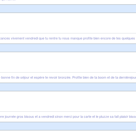
acances vivement vendredi que tu rentre tu nous manque profite bien encore de tes quelques 
ne bonne fin de séjour et espère te revoir bronzée. Profite bien de ta boom et de ta dernièrej
re journée gros bisous et a vendredi sinon merci pour la carte et le pluzze sa fait plaisir biso