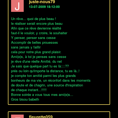
J
juste-nous79
13-07-2009 18:12:00
Un rêve... quoi de plus beau !
le réaliser serait encore plus beau
Afin que ce rêve devienne réalité
faut-il le vouloir, y croire, le souhaiter
Y penser, penser sans cesse
Accomplir de belles prouesses
sans jamais y faillir
cela pour notre plus grand plaisir.
Ami(e)s, à toi je penses sans cesse
je rêve d'une réelle Amitié, du net
Je sais que quelque part tu es là::::??
prés ou loin qu'importe la distance, tu es là..!
je compte ton amitié parmi les plus grands
bonheurs de ma vie, un réconfort dans les moments
de doute et de chagrin, une source d'inspiration
de chaque instant...!!!!!
Bonne soirée a vous tous mes ami(e)s...
Gros bisou babeth
fleurette059