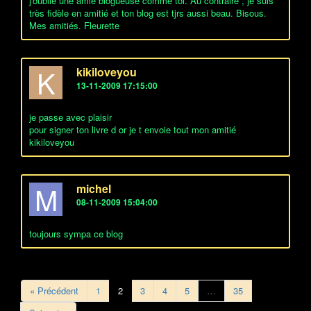
j'oublie une amie blogueuse comme toi. Au contraire , je suis
très fidèle en amitié et ton blog est tjrs aussi beau. Bisous.
Mes amitiés. Fleurette
K
kikiloveyou
13-11-2009 17:15:00
je passe avec plaisir
pour signer ton livre d or je t envoie tout mon amitié
kikiloveyou
M
michel
08-11-2009 15:04:00
toujours sympa ce blog
« Précédent
1
2
3
4
5
…
35