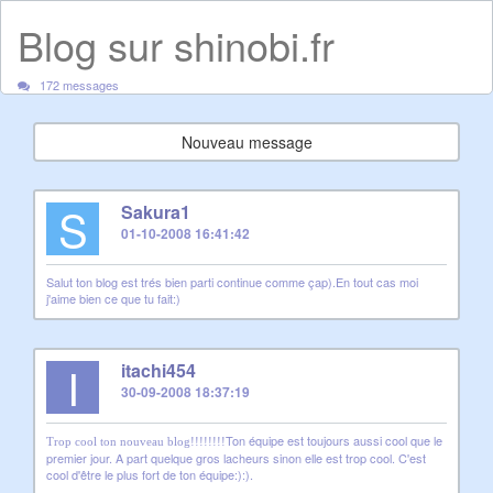
Blog sur shinobi.fr
172 messages
Nouveau message
S
Sakura1
01-10-2008 16:41:42
Salut ton blog est trés bien parti continue comme çap).En tout cas moi
j'aime bien ce que tu fait:)
I
itachi454
30-09-2008 18:37:19
Ton équipe est toujours aussi cool que le
Trop cool ton nouveau blog!!!!!!!!
premier jour. A part quelque gros lacheurs sinon elle est trop cool. C'est
cool d'être le plus fort de ton équipe:):).