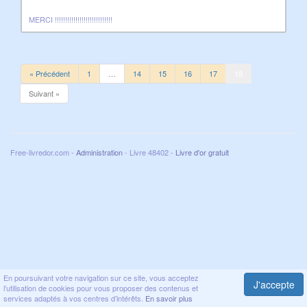
MERCI !!!!!!!!!!!!!!!!!!!!!!!!!!!!
« Précédent
1
…
14
15
16
17
18
Suivant »
Free-livredor.com -
Administration
- Livre 48402 -
Livre d'or gratuit
En poursuivant votre navigation sur ce site, vous acceptez
J'accepte
l’utilisation de cookies pour vous proposer des contenus et
services adaptés à vos centres d’intérêts.
En savoir plus